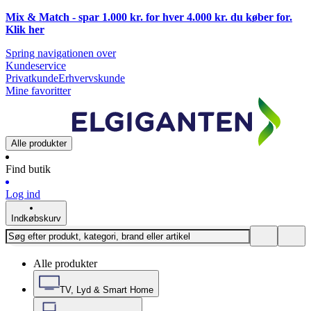
Mix & Match - spar 1.000 kr. for hver 4.000 kr. du køber for.
Klik
her
Spring navigationen over
Kundeservice
Privatkunde
Erhvervskunde
Mine favoritter
Alle produkter
Find butik
Log ind
Indkøbskurv
Alle produkter
TV, Lyd & Smart Home