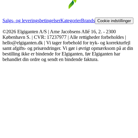
Salgs- og leveringsbetingelser
Kategorier
Brands
Cookie indstillinger
©2026 Elgiganten A/S | Arne Jacobsens Allé 16, 2. - 2300
København S. | CVR: 17237977 | Alle rettigheder forbeholdes |
hello@elgiganten.dk | Vi tager forbehold for tryk- og korrekturfejl
samt afgifts- og prisændringer. Vi gør i øvrigt opmærksom på at din
bestilling ikke er bindende for Elgiganten, før Elgiganten har
behandlet din ordre og sendt en bindende faktura.