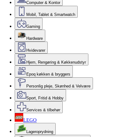
Computer & Kontor
Mobil, Tablet & Smartwatch
Gaming
Hardware
Hvidevarer
Hjem, Rengøring & Køkkenudstyr
Epoq køkken & bryggers
Personlig pleje, Skønhed & Velvære
Sport, Fritid & Hobby
Services & tilbehør
LEGO
Lageroprydning