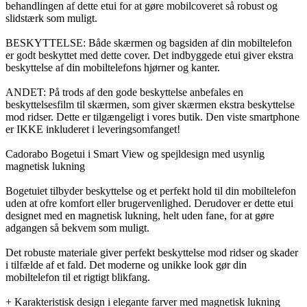
behandlingen af dette etui for at gøre mobilcoveret så robust og
slidstærk som muligt.
BESKYTTELSE: Både skærmen og bagsiden af din mobiltelefon
er godt beskyttet med dette cover. Det indbyggede etui giver ekstra
beskyttelse af din mobiltelefons hjørner og kanter.
ANDET: På trods af den gode beskyttelse anbefales en
beskyttelsesfilm til skærmen, som giver skærmen ekstra beskyttelse
mod ridser. Dette er tilgængeligt i vores butik. Den viste smartphone
er IKKE inkluderet i leveringsomfanget!
Cadorabo Bogetui i Smart View og spejldesign med usynlig
magnetisk lukning
Bogetuiet tilbyder beskyttelse og et perfekt hold til din mobiltelefon
uden at ofre komfort eller brugervenlighed. Derudover er dette etui
designet med en magnetisk lukning, helt uden fane, for at gøre
adgangen så bekvem som muligt.
Det robuste materiale giver perfekt beskyttelse mod ridser og skader
i tilfælde af et fald. Det moderne og unikke look gør din
mobiltelefon til et rigtigt blikfang.
+ Karakteristisk design i elegante farver med magnetisk lukning