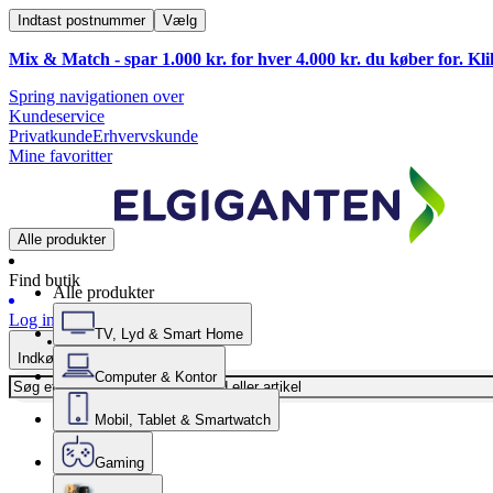
Indtast postnummer
Vælg
Mix & Match - spar 1.000 kr. for hver 4.000 kr. du køber for. Kl
Spring navigationen over
Kundeservice
Privatkunde
Erhvervskunde
Mine favoritter
Alle produkter
Find butik
Alle produkter
Log ind
TV, Lyd & Smart Home
Indkøbskurv
Computer & Kontor
Mobil, Tablet & Smartwatch
Gaming