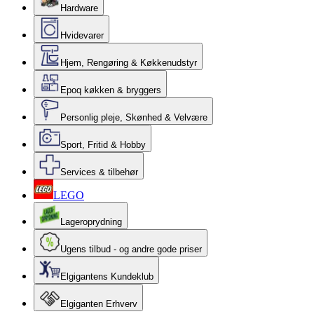
Hardware
Hvidevarer
Hjem, Rengøring & Køkkenudstyr
Epoq køkken & bryggers
Personlig pleje, Skønhed & Velvære
Sport, Fritid & Hobby
Services & tilbehør
LEGO
Lageroprydning
Ugens tilbud - og andre gode priser
Elgigantens Kundeklub
Elgiganten Erhverv