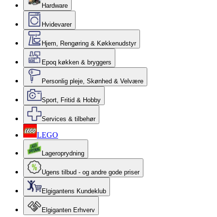
Hardware
Hvidevarer
Hjem, Rengøring & Køkkenudstyr
Epoq køkken & bryggers
Personlig pleje, Skønhed & Velvære
Sport, Fritid & Hobby
Services & tilbehør
LEGO
Lageroprydning
Ugens tilbud - og andre gode priser
Elgigantens Kundeklub
Elgiganten Erhverv