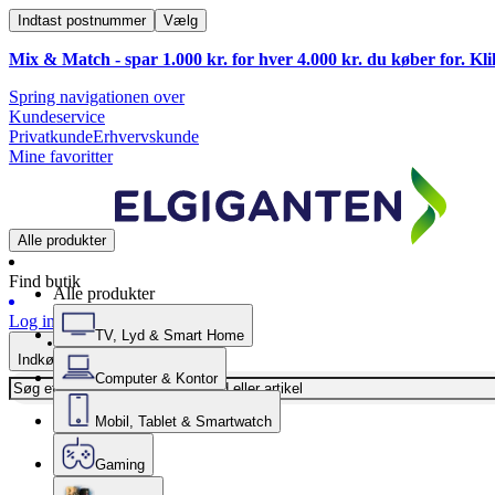
Indtast postnummer
Vælg
Mix & Match - spar 1.000 kr. for hver 4.000 kr. du køber for. Kl
Spring navigationen over
Kundeservice
Privatkunde
Erhvervskunde
Mine favoritter
Alle produkter
Find butik
Alle produkter
Log ind
TV, Lyd & Smart Home
Indkøbskurv
Computer & Kontor
Mobil, Tablet & Smartwatch
Gaming