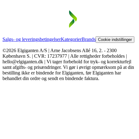
Salgs- og leveringsbetingelser
Kategorier
Brands
Cookie indstillinger
©2026 Elgiganten A/S | Arne Jacobsens Allé 16, 2. - 2300
København S. | CVR: 17237977 | Alle rettigheder forbeholdes |
hello@elgiganten.dk | Vi tager forbehold for tryk- og korrekturfejl
samt afgifts- og prisændringer. Vi gør i øvrigt opmærksom på at din
bestilling ikke er bindende for Elgiganten, før Elgiganten har
behandlet din ordre og sendt en bindende faktura.