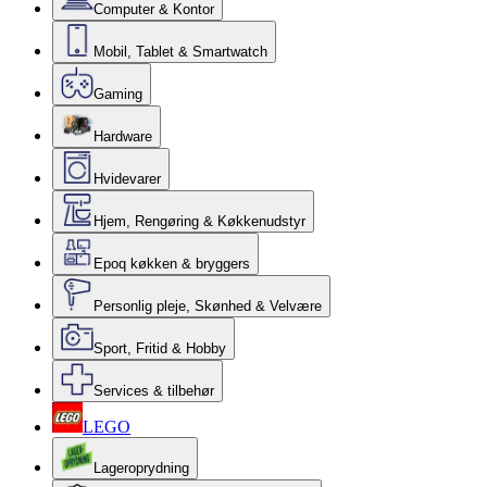
Computer & Kontor
Mobil, Tablet & Smartwatch
Gaming
Hardware
Hvidevarer
Hjem, Rengøring & Køkkenudstyr
Epoq køkken & bryggers
Personlig pleje, Skønhed & Velvære
Sport, Fritid & Hobby
Services & tilbehør
LEGO
Lageroprydning