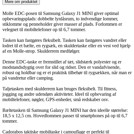
Mere om produktet
Molle EDC-posen til Samsung Galaxy J1 MINI giver optimal
opbevaringsplads: dobbelte lynlåsrum, to indvendige lommer,
stiklomme og penneholder giver masser af plads. Forlommen er
velegnet til mobiltelefoner op til 6,7 tommer.
Tasken kan fastgøres fleksibelt. Tasken kan fastgøres vandret eller
lodret til et bælte, en rygsæk, en skuldertaske eller en vest ved hjælp
af en Molle-strop. Skulderrem medfølger.
Denne EDC-taske er fremstillet af tæt, slidstærk polyester og er
modstandsdygtig over for slid og ridser. Den er vandafvisende,
robust og holdbar og er et praktisk tilbehør til rygsækken, når man er
på vandretur eller camping.
Taljetasken med skulderrem kan bruges fleksibelt. Til fitness,
jogging og andre udendørs aktiviteter. Ideel til opbevaring af
mobiltelefoner, nøgler, GPS-enheder, små redskaber osv.
Bæltetasken til Samsung Galaxy J1 MINI har den ideelle størrelse:
18,5 x 12,5 cm. Hovedlommen passer til smartphones på op til 6,7
tommer.
Cadorabos taktiske mobiltaske i camouflage er perfekt til