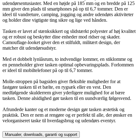
udendørsentusiaster. Med en højde på 185 mm og en bredde på 125
mm giver den plads til smartphones på op til 6,7 tommer. Den er
ideel til vandreture, camping, jogging og andre udendørs aktiviteter
og holder dine vigtigste ting sikre og lige ved hånden.
Tasken er lavet af stænksikkert og slidstærkt polyester af høj kvalitet
og er robust og beskytter dine enheder mod ridser og skader.
Camouflage-looket giver den et stilfuldt, militært design, der
matcher dit udendørsudstyr.
Med et dobbelt lynlåsrum, to indvendige lommer, en stiklomme og
en penneholder giver tasken optimal opbevaringsplads. Forlommen
er ideel til mobiltelefoner på op til 6,7 tommer.
Molle-stroppen på bagsiden giver fleksible muligheder for at
fastgøre tasken til et bælte, en rygsæk eller en vest. Den
medfølgende skulderrem giver yderligere mulighed for at bære
tasken. Denne alsidighed gør tasken til en uundværlig følgesvend.
Afrundede kanter og et moderne design gør tasken æstetisk og
praktisk. Den er nem at rengøre og er perfekt til alle, der ønsker en
velorganiseret taske til hverdagsbrug og udendørs eventyr.
Manualer, downloads, garanti og support