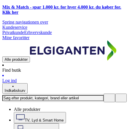
Mix & Match - spar 1.000 kr. for hver 4.000 kr. du køber for.
Klik
her
Spring navigationen over
Kundeservice
Privatkunde
Erhvervskunde
Mine favoritter
Alle produkter
Find butik
Log ind
Indkøbskurv
Alle produkter
TV, Lyd & Smart Home