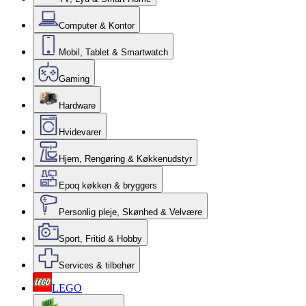
Computer & Kontor
Mobil, Tablet & Smartwatch
Gaming
Hardware
Hvidevarer
Hjem, Rengøring & Køkkenudstyr
Epoq køkken & bryggers
Personlig pleje, Skønhed & Velvære
Sport, Fritid & Hobby
Services & tilbehør
LEGO