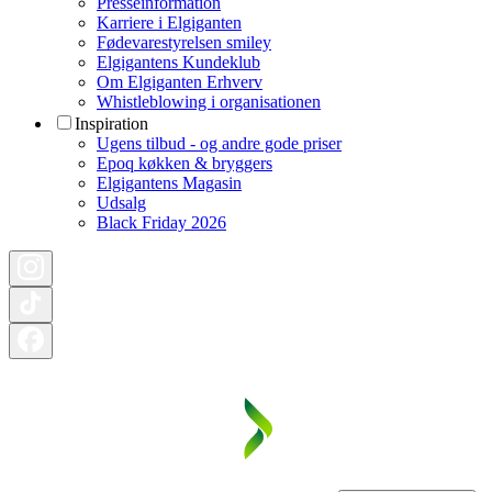
Presseinformation
Karriere i Elgiganten
Fødevarestyrelsen smiley
Elgigantens Kundeklub
Om Elgiganten Erhverv
Whistleblowing i organisationen
Inspiration
Ugens tilbud - og andre gode priser
Epoq køkken & bryggers
Elgigantens Magasin
Udsalg
Black Friday 2026