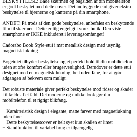
BESKYTTELSE: Både skærmen og bagsiden af din mobiltelefon
er godt beskyttet med dette cover. Det indbyggede etui giver ekstra
beskyttelse til hjørnerne og kanterne på din smartphone.
ANDET: På trods af den gode beskyttelse, anbefales en beskyttende
film til skærmen. Dette er tilgængeligt i vores butik. Den viste
smartphone er IKKE inkluderet i leveringsomfanget!
Cadorabo Book Style-etui i mat metallisk design med usynlig
magnetisk lukning
Bogetuiet tilbyder beskyttelse og et perfekt hold til din mobiltelefon
uden at ofre komfort eller brugervenlighed. Derudover er dette etui
designet med en magnetisk lukning, helt uden fane, for at gøre
adgangen så bekvem som muligt.
Det robuste materiale giver perfekt beskyttelse mod ridser og skader
i tilfælde af et fald. Det moderne og unikke look gør din
mobiltelefon til et rigtigt blikfang.
+ Karakteristisk design i elegante, matte farver med magnetlukning
uden fane
+ Dette beskyttelsescover er helt syet kun skallen er limet
+ Standfunktion til variabel brug er tilgængelig