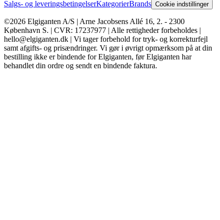
Salgs- og leveringsbetingelser
Kategorier
Brands
Cookie indstillinger
©2026 Elgiganten A/S | Arne Jacobsens Allé 16, 2. - 2300
København S. | CVR: 17237977 | Alle rettigheder forbeholdes |
hello@elgiganten.dk | Vi tager forbehold for tryk- og korrekturfejl
samt afgifts- og prisændringer. Vi gør i øvrigt opmærksom på at din
bestilling ikke er bindende for Elgiganten, før Elgiganten har
behandlet din ordre og sendt en bindende faktura.