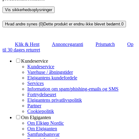
Vis sikkerhedsoplysninger
Hvad andre synes (0)
Dette produkt er endnu ikke blevet bedømt.
0
Klik & Hent
Annoncegaranti
Prismatch
Op
til 30 dages returret
Kundeservice
Kundeservice
Varehuse / åbningstider
Elgigantens kundefordele
Services
Information om spam/phishing-emails og SMS
Fortrydelsesret
Elgigantens privatlivspolitik
Partner
Cookiepolitik
Om Elgiganten
Om Elkjøp Nordic
Om Elgiganten
Samfundsansvar