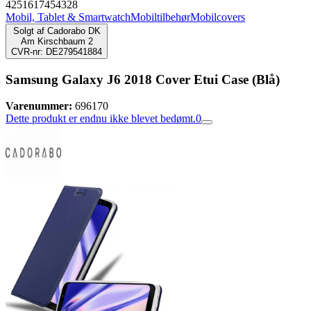
4251617454328
Mobil, Tablet & Smartwatch
Mobiltilbehør
Mobilcovers
Solgt af
Cadorabo DK
Am Kirschbaum 2
CVR-nr: DE279541884
Samsung Galaxy J6 2018 Cover Etui Case (Blå)
Varenummer:
696170
Dette produkt er endnu ikke blevet bedømt.
0