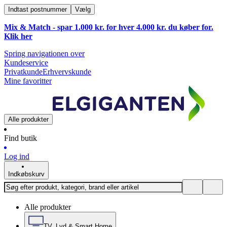
Indtast postnummer
Vælg
Mix & Match - spar 1.000 kr. for hver 4.000 kr. du køber for.
Klik
her
Spring navigationen over
Kundeservice
Privatkunde
Erhvervskunde
Mine favoritter
Alle produkter
Find butik
Log ind
Indkøbskurv
Alle produkter
TV, Lyd & Smart Home