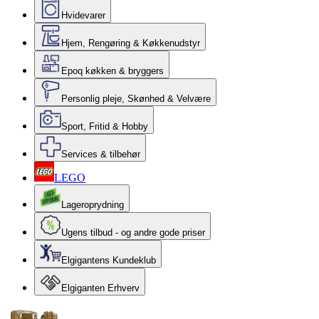
Hvidevarer
Hjem, Rengøring & Køkkenudstyr
Epoq køkken & bryggers
Personlig pleje, Skønhed & Velvære
Sport, Fritid & Hobby
Services & tilbehør
LEGO
Lageroprydning
Ugens tilbud - og andre gode priser
Elgigantens Kundeklub
Elgiganten Erhverv