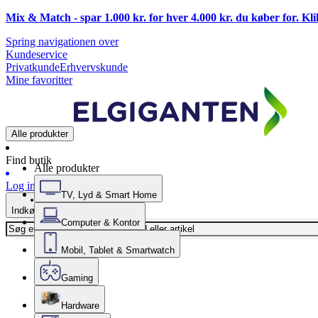
Mix & Match - spar 1.000 kr. for hver 4.000 kr. du køber for. Kl
Spring navigationen over
Kundeservice
Privatkunde
Erhvervskunde
Mine favoritter
Alle produkter
Find butik
Alle produkter
Log ind
TV, Lyd & Smart Home
Indkøbskurv
Computer & Kontor
Mobil, Tablet & Smartwatch
Gaming
Hardware