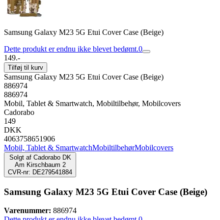
Samsung Galaxy M23 5G Etui Cover Case (Beige)
Dette produkt er endnu ikke blevet bedømt.
0
149.-
Tilføj til kurv
Samsung Galaxy M23 5G Etui Cover Case (Beige)
886974
886974
Mobil, Tablet & Smartwatch, Mobiltilbehør, Mobilcovers
Cadorabo
149
DKK
4063758651906
Mobil, Tablet & Smartwatch
Mobiltilbehør
Mobilcovers
Solgt af
Cadorabo DK
Am Kirschbaum 2
CVR-nr: DE279541884
Samsung Galaxy M23 5G Etui Cover Case (Beige)
Varenummer:
886974
Dette produkt er endnu ikke blevet bedømt.
0