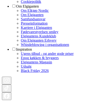
Cookiepolitik
Om Elgiganten
Om Elkjøp Nordic
Om Elgiganten
Samfundsansvar
Presseinformation
Karriere i Elgiganten
Fødevarestyrelsen smiley
Elgigantens Kundeklub
Om Elgiganten Erhverv
Whistleblowing i organisationen
Inspiration
Ugens tilbud - og andre gode priser
Epoq køkken & bryggers
Elgigantens Magasin
Udsalg
Black Friday 2026