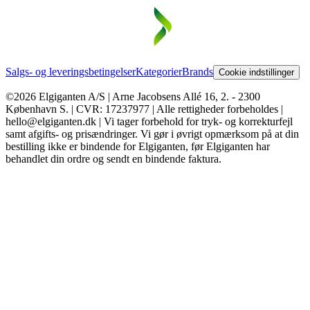
Salgs- og leveringsbetingelser
Kategorier
Brands
Cookie indstillinger
©2026 Elgiganten A/S | Arne Jacobsens Allé 16, 2. - 2300
København S. | CVR: 17237977 | Alle rettigheder forbeholdes |
hello@elgiganten.dk | Vi tager forbehold for tryk- og korrekturfejl
samt afgifts- og prisændringer. Vi gør i øvrigt opmærksom på at din
bestilling ikke er bindende for Elgiganten, før Elgiganten har
behandlet din ordre og sendt en bindende faktura.