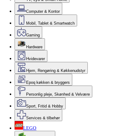
Computer & Kontor
Mobil, Tablet & Smartwatch
Gaming
Hardware
Hvidevarer
Hjem, Rengøring & Køkkenudstyr
Epoq køkken & bryggers
Personlig pleje, Skønhed & Velvære
Sport, Fritid & Hobby
Services & tilbehør
LEGO