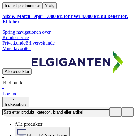
Indtast postnummer
Vælg
Mix & Match - spar 1.000 kr. for hver 4.000 kr. du køber for.
Klik
her
Spring navigationen over
Kundeservice
Privatkunde
Erhvervskunde
Mine favoritter
Alle produkter
Find butik
Log ind
Indkøbskurv
Alle produkter
TV, Lyd & Smart Home