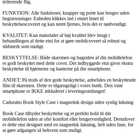
irriterende flig.
FUNKTION: Alle funktioner, knapper og porte kan bruges uden
begrænsninger. Enheden klikkes ind i etuiet limet til
beskyttelsescoveret og kan nemt fjernes, hvis det er nødvendigt.
KVALITET: Kun materialer af høj kvalitet blev brugt i
behandlingen af dette etui for at gøre mobilcoveret så robust og
slidstærk som muligt.
BESKYTTELSE: Både skærmen og bagsiden af din mobiltelefon
er godt beskyttet med dette cover. Det indbyggede etui giver ekstra
beskyttelse til hjørnerne og kanterne på din smartphone.
ANDET: På trods af den gode beskyttelse, anbefales en beskyttende
film til skærmen. Dette er tilgængeligt i vores butik. Den viste
smartphone er IKKE inkluderet i leveringsomfanget!
Cadorabo Book Style Case i magnetisk design uden synlig lukning
Book Case tilbyder beskyttelse og et perfekt hold til din
mobiltelefon uden at ofre komfort eller brugervenlighed. Derudover
er dette etui designet med en magnetisk lukning, helt uden fane, for
at gøre adgangen så bekvem som muligt.