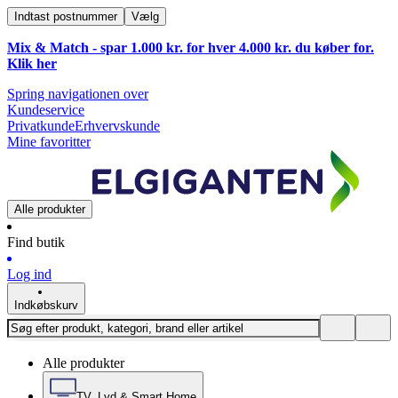
Indtast postnummer
Vælg
Mix & Match - spar 1.000 kr. for hver 4.000 kr. du køber for.
Klik
her
Spring navigationen over
Kundeservice
Privatkunde
Erhvervskunde
Mine favoritter
Alle produkter
Find butik
Log ind
Indkøbskurv
Alle produkter
TV, Lyd & Smart Home