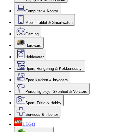
Computer & Kontor
Mobil, Tablet & Smartwatch
Gaming
Hardware
Hvidevarer
Hjem, Rengøring & Køkkenudstyr
Epoq køkken & bryggers
Personlig pleje, Skønhed & Velvære
Sport, Fritid & Hobby
Services & tilbehør
LEGO