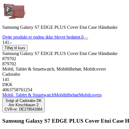
Samsung Galaxy S7 EDGE PLUS Cover Etui Case Håndtaske
Dette produkt er endnu ikke blevet bedømt.
0
141.-
Tilføj til kurv
Samsung Galaxy S7 EDGE PLUS Cover Etui Case Håndtaske
879702
879702
Mobil, Tablet & Smartwatch, Mobiltilbehør, Mobilcovers
Cadorabo
141
DKK
4063758761254
Mobil, Tablet & Smartwatch
Mobiltilbehør
Mobilcovers
Solgt af
Cadorabo DK
Am Kirschbaum 2
CVR-nr: DE279541884
Samsung Galaxy S7 EDGE PLUS Cover Etui Case H