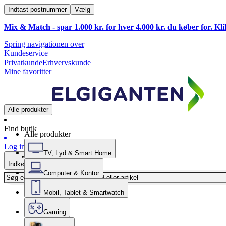
Indtast postnummer
Vælg
Mix & Match - spar 1.000 kr. for hver 4.000 kr. du køber for. Kl
Spring navigationen over
Kundeservice
Privatkunde
Erhvervskunde
Mine favoritter
Alle produkter
Find butik
Alle produkter
Log ind
TV, Lyd & Smart Home
Indkøbskurv
Computer & Kontor
Mobil, Tablet & Smartwatch
Gaming