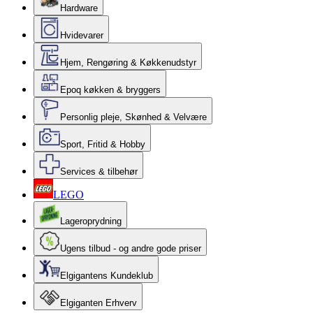
Hardware
Hvidevarer
Hjem, Rengøring & Køkkenudstyr
Epoq køkken & bryggers
Personlig pleje, Skønhed & Velvære
Sport, Fritid & Hobby
Services & tilbehør
LEGO
Lageroprydning
Ugens tilbud - og andre gode priser
Elgigantens Kundeklub
Elgiganten Erhverv