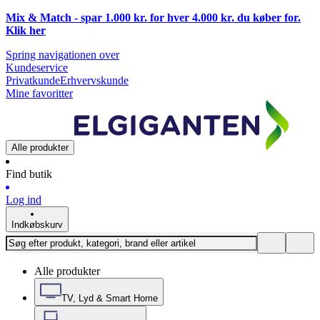
Mix & Match - spar 1.000 kr. for hver 4.000 kr. du køber for.
Klik
her
Spring navigationen over
Kundeservice
Privatkunde
Erhvervskunde
Mine favoritter
Alle produkter
Find butik
Log ind
Indkøbskurv
Alle produkter
TV, Lyd & Smart Home