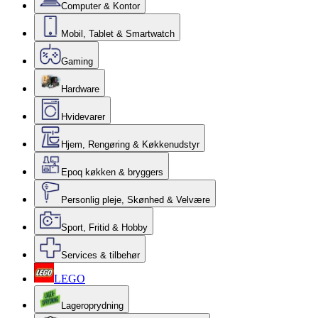
Computer & Kontor
Mobil, Tablet & Smartwatch
Gaming
Hardware
Hvidevarer
Hjem, Rengøring & Køkkenudstyr
Epoq køkken & bryggers
Personlig pleje, Skønhed & Velvære
Sport, Fritid & Hobby
Services & tilbehør
LEGO
Lageroprydning