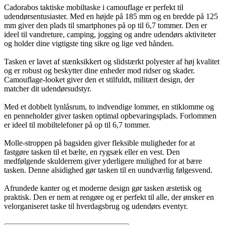
Cadorabos taktiske mobiltaske i camouflage er perfekt til
udendørsentusiaster. Med en højde på 185 mm og en bredde på 125
mm giver den plads til smartphones på op til 6,7 tommer. Den er
ideel til vandreture, camping, jogging og andre udendørs aktiviteter
og holder dine vigtigste ting sikre og lige ved hånden.
Tasken er lavet af stænksikkert og slidstærkt polyester af høj kvalitet
og er robust og beskytter dine enheder mod ridser og skader.
Camouflage-looket giver den et stilfuldt, militært design, der
matcher dit udendørsudstyr.
Med et dobbelt lynlåsrum, to indvendige lommer, en stiklomme og
en penneholder giver tasken optimal opbevaringsplads. Forlommen
er ideel til mobiltelefoner på op til 6,7 tommer.
Molle-stroppen på bagsiden giver fleksible muligheder for at
fastgøre tasken til et bælte, en rygsæk eller en vest. Den
medfølgende skulderrem giver yderligere mulighed for at bære
tasken. Denne alsidighed gør tasken til en uundværlig følgesvend.
Afrundede kanter og et moderne design gør tasken æstetisk og
praktisk. Den er nem at rengøre og er perfekt til alle, der ønsker en
velorganiseret taske til hverdagsbrug og udendørs eventyr.