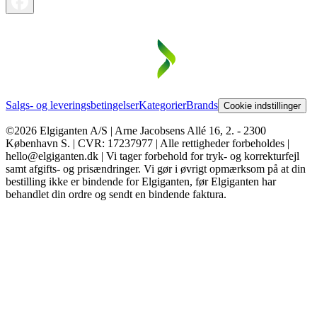
Salgs- og leveringsbetingelser
Kategorier
Brands
Cookie indstillinger
©2026 Elgiganten A/S | Arne Jacobsens Allé 16, 2. - 2300
København S. | CVR: 17237977 | Alle rettigheder forbeholdes |
hello@elgiganten.dk | Vi tager forbehold for tryk- og korrekturfejl
samt afgifts- og prisændringer. Vi gør i øvrigt opmærksom på at din
bestilling ikke er bindende for Elgiganten, før Elgiganten har
behandlet din ordre og sendt en bindende faktura.