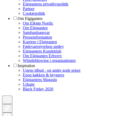
Elgigantens privatlivspolitik
Partner
Cookiepolitik
Om Elgiganten
Om Elkjøp Nordic
Om Elgiganten
Samfundsansvar
Presseinformation
Karriere i Elgiganten
Fødevarestyrelsen smiley
Elgigantens Kundeklub
Om Elgiganten Erhverv
Whistleblowing i organisationen
Inspiration
Ugens tilbud - og andre gode priser
Epoq køkken & bryggers
Elgigantens Magasin
Udsalg
Black Friday 2026