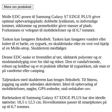
Mere om produktet
Molle EDC-posen til Samsung Galaxy S7 EDGE PLUS giver
optimal opbevaringsplads: dobbelte lynlåsrum, to indvendige
lommer, stiklomme og penneholder giver masser af plads.
Forlommen er velegnet til mobiltelefoner op til 6,7 tommer.
Tasken kan fastgøres fleksibelt. Tasken kan fastgøres vandret eller
lodret til et bælte, en rygsæk, en skuldertaske eller en vest ved hjælp
af en Molle-strop. Skulderrem medfølger.
Denne EDC-taske er fremstillet af tæt, slidstærk polyester og er
modstandsdygtig over for slid og ridser. Den er vandafvisende,
robust og holdbar og er et praktisk tilbehør til rygsækken, når man er
på vandretur eller camping.
Taljetasken med skulderrem kan bruges fleksibelt. Til fitness,
jogging og andre udendørs aktiviteter. Ideel til opbevaring af
mobiltelefoner, nøgler, GPS-enheder, små redskaber osv.
Bæltetasken til Samsung Galaxy S7 EDGE PLUS har den ideelle
størrelse: 18,5 x 12,5 cm. Hovedlommen passer til smartphones på
op til 6,7 tommer.