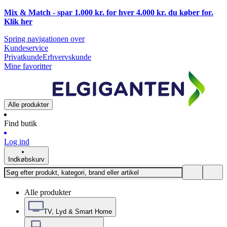
Mix & Match - spar 1.000 kr. for hver 4.000 kr. du køber for.
Klik
her
Spring navigationen over
Kundeservice
Privatkunde
Erhvervskunde
Mine favoritter
Alle produkter
Find butik
Log ind
Indkøbskurv
Alle produkter
TV, Lyd & Smart Home