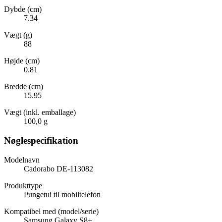
Dybde (cm)
7.34
Vægt (g)
88
Højde (cm)
0.81
Bredde (cm)
15.95
Vægt (inkl. emballage)
100,0 g
Nøglespecifikation
Modelnavn
Cadorabo DE-113082
Produkttype
Pungetui til mobiltelefon
Kompatibel med (model/serie)
Samsung Galaxy S8+