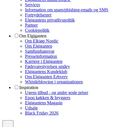
Services
Information om spam/phishing-emails og SMS
Fortrydelsesret
Elgigantens privatlivspolitik
Partner
Cookiepolitik
Om Elgiganten
Om Elkjøp Nordic
Om Elgiganten
Samfundsansvar
Presseinformation
Karriere i Elgiganten
Fødevarestyrelsen smiley
Elgigantens Kundeklub
Om Elgiganten Erhverv
Whistleblowing i organisationen
Inspiration
Ugens tilbud - og andre gode priser
Epoq køkken & bryggers
Elgigantens Magasin
Udsalg
Black Friday 2026