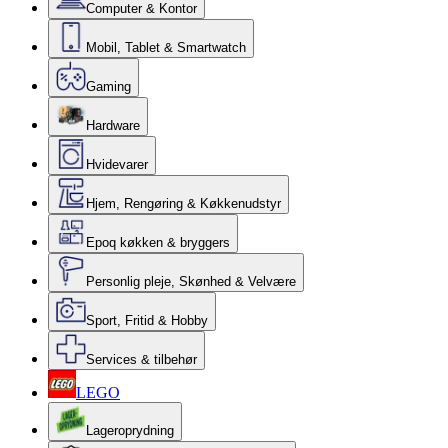
Computer & Kontor
Mobil, Tablet & Smartwatch
Gaming
Hardware
Hvidevarer
Hjem, Rengøring & Køkkenudstyr
Epoq køkken & bryggers
Personlig pleje, Skønhed & Velvære
Sport, Fritid & Hobby
Services & tilbehør
LEGO
Lageroprydning