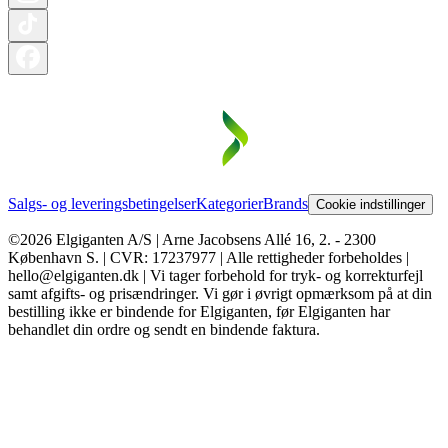
Salgs- og leveringsbetingelser
Kategorier
Brands
Cookie indstillinger
©2026 Elgiganten A/S | Arne Jacobsens Allé 16, 2. - 2300
København S. | CVR: 17237977 | Alle rettigheder forbeholdes |
hello@elgiganten.dk | Vi tager forbehold for tryk- og korrekturfejl
samt afgifts- og prisændringer. Vi gør i øvrigt opmærksom på at din
bestilling ikke er bindende for Elgiganten, før Elgiganten har
behandlet din ordre og sendt en bindende faktura.