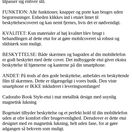
tilpasser sig enhver stil.
FUNKTION: Alle funktioner, knapper og porte kan bruges uden
begrænsninger. Enheden klikkes ind i etuiet limet til
beskyttelsescoveret og kan nemt fjernes, hvis det er nødvendigt.
KVALITET: Kun materialer af høj kvalitet blev brugt i
behandlingen af dette etui for at gøre mobilcoveret så robust og
slidstærk som muligt.
BESKYTTELSE: Både skærmen og bagsiden af din mobiltelefon
er godt beskyttet med dette cover. Det indbyggede etui giver ekstra
beskyttelse til hjørnerne og kanterne på din smartphone.
ANDET: På trods af den gode beskyttelse, anbefales en beskyttende
film til skærmen. Dette er tilgængeligt i vores butik. Den viste
smartphone er IKKE inkluderet i leveringsomfanget!
Cadorabo Book Style-etui i mat metallisk design med usynlig
magnetisk lukning
Bogetuiet tilbyder beskyttelse og et perfekt hold til din mobiltelefon
uden at ofre komfort eller brugervenlighed. Derudover er dette etui
designet med en magnetisk lukning, helt uden fane, for at gøre
adgangen så bekvem som muligt.