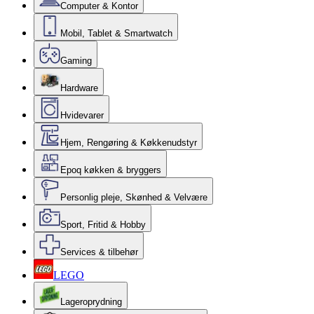
Computer & Kontor
Mobil, Tablet & Smartwatch
Gaming
Hardware
Hvidevarer
Hjem, Rengøring & Køkkenudstyr
Epoq køkken & bryggers
Personlig pleje, Skønhed & Velvære
Sport, Fritid & Hobby
Services & tilbehør
LEGO
Lageroprydning