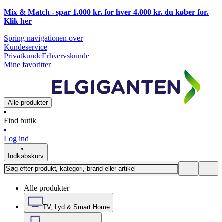
Mix & Match - spar 1.000 kr. for hver 4.000 kr. du køber for.
Klik
her
Spring navigationen over
Kundeservice
Privatkunde
Erhvervskunde
Mine favoritter
Alle produkter
Find butik
Log ind
Indkøbskurv
Alle produkter
TV, Lyd & Smart Home