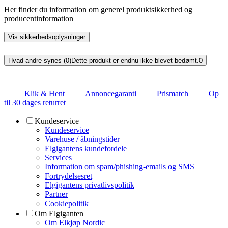
Her finder du information om generel produktsikkerhed og
producentinformation
Vis sikkerhedsoplysninger
Hvad andre synes (0)
Dette produkt er endnu ikke blevet bedømt.
0
Klik & Hent
Annoncegaranti
Prismatch
Op
til 30 dages returret
Kundeservice
Kundeservice
Varehuse / åbningstider
Elgigantens kundefordele
Services
Information om spam/phishing-emails og SMS
Fortrydelsesret
Elgigantens privatlivspolitik
Partner
Cookiepolitik
Om Elgiganten
Om Elkjøp Nordic