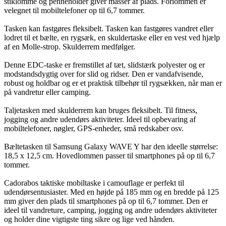
stiklomme og penneholder giver masser af plads. Forlommen er
velegnet til mobiltelefoner op til 6,7 tommer.
Tasken kan fastgøres fleksibelt. Tasken kan fastgøres vandret eller
lodret til et bælte, en rygsæk, en skuldertaske eller en vest ved hjælp
af en Molle-strop. Skulderrem medfølger.
Denne EDC-taske er fremstillet af tæt, slidstærk polyester og er
modstandsdygtig over for slid og ridser. Den er vandafvisende,
robust og holdbar og er et praktisk tilbehør til rygsækken, når man er
på vandretur eller camping.
Taljetasken med skulderrem kan bruges fleksibelt. Til fitness,
jogging og andre udendørs aktiviteter. Ideel til opbevaring af
mobiltelefoner, nøgler, GPS-enheder, små redskaber osv.
Bæltetasken til Samsung Galaxy WAVE Y har den ideelle størrelse:
18,5 x 12,5 cm. Hovedlommen passer til smartphones på op til 6,7
tommer.
Cadorabos taktiske mobiltaske i camouflage er perfekt til
udendørsentusiaster. Med en højde på 185 mm og en bredde på 125
mm giver den plads til smartphones på op til 6,7 tommer. Den er
ideel til vandreture, camping, jogging og andre udendørs aktiviteter
og holder dine vigtigste ting sikre og lige ved hånden.