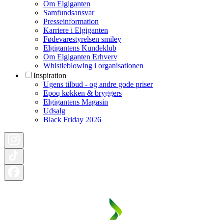
Om Elgiganten
Samfundsansvar
Presseinformation
Karriere i Elgiganten
Fødevarestyrelsen smiley
Elgigantens Kundeklub
Om Elgiganten Erhverv
Whistleblowing i organisationen
Inspiration
Ugens tilbud - og andre gode priser
Epoq køkken & bryggers
Elgigantens Magasin
Udsalg
Black Friday 2026