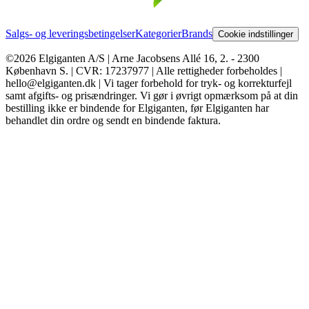
Salgs- og leveringsbetingelser
Kategorier
Brands
Cookie indstillinger
©2026 Elgiganten A/S | Arne Jacobsens Allé 16, 2. - 2300
København S. | CVR: 17237977 | Alle rettigheder forbeholdes |
hello@elgiganten.dk | Vi tager forbehold for tryk- og korrekturfejl
samt afgifts- og prisændringer. Vi gør i øvrigt opmærksom på at din
bestilling ikke er bindende for Elgiganten, før Elgiganten har
behandlet din ordre og sendt en bindende faktura.