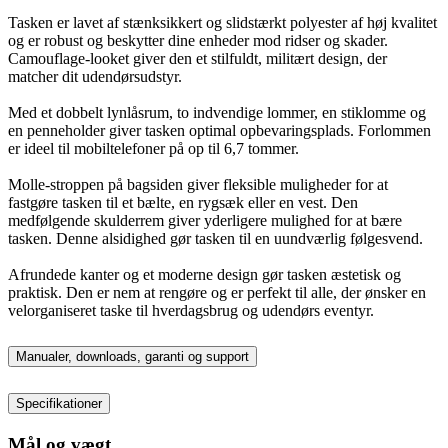
Tasken er lavet af stænksikkert og slidstærkt polyester af høj kvalitet
og er robust og beskytter dine enheder mod ridser og skader.
Camouflage-looket giver den et stilfuldt, militært design, der
matcher dit udendørsudstyr.
Med et dobbelt lynlåsrum, to indvendige lommer, en stiklomme og
en penneholder giver tasken optimal opbevaringsplads. Forlommen
er ideel til mobiltelefoner på op til 6,7 tommer.
Molle-stroppen på bagsiden giver fleksible muligheder for at
fastgøre tasken til et bælte, en rygsæk eller en vest. Den
medfølgende skulderrem giver yderligere mulighed for at bære
tasken. Denne alsidighed gør tasken til en uundværlig følgesvend.
Afrundede kanter og et moderne design gør tasken æstetisk og
praktisk. Den er nem at rengøre og er perfekt til alle, der ønsker en
velorganiseret taske til hverdagsbrug og udendørs eventyr.
Manualer, downloads, garanti og support
Specifikationer
Mål og vægt