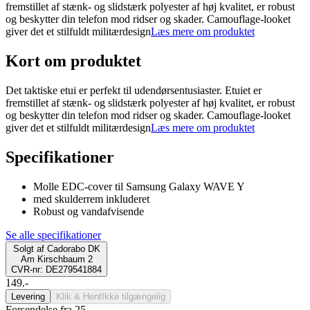
fremstillet af stænk- og slidstærk polyester af høj kvalitet, er robust
og beskytter din telefon mod ridser og skader. Camouflage-looket
giver det et stilfuldt militærdesign
Læs mere om produktet
Kort om produktet
Det taktiske etui er perfekt til udendørsentusiaster. Etuiet er
fremstillet af stænk- og slidstærk polyester af høj kvalitet, er robust
og beskytter din telefon mod ridser og skader. Camouflage-looket
giver det et stilfuldt militærdesign
Læs mere om produktet
Specifikationer
Molle EDC-cover til Samsung Galaxy WAVE Y
med skulderrem inkluderet
Robust og vandafvisende
Se alle specifikationer
Solgt af
Cadorabo DK
Am Kirschbaum 2
CVR-nr: DE279541884
149.-
Levering
Klik & Hent
Ikke tilgængelig
Forsendelse fra 25,-