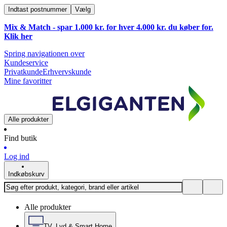
Indtast postnummer
Vælg
Mix & Match - spar 1.000 kr. for hver 4.000 kr. du køber for.
Klik
her
Spring navigationen over
Kundeservice
Privatkunde
Erhvervskunde
Mine favoritter
Alle produkter
Find butik
Log ind
Indkøbskurv
Alle produkter
TV, Lyd & Smart Home