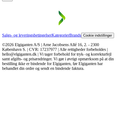
Salgs- og leveringsbetingelser
Kategorier
Brands
Cookie indstillinger
©2026 Elgiganten A/S | Arne Jacobsens Allé 16, 2. - 2300
København S. | CVR: 17237977 | Alle rettigheder forbeholdes |
hello@elgiganten.dk | Vi tager forbehold for tryk- og korrekturfejl
samt afgifts- og prisændringer. Vi gør i øvrigt opmærksom på at din
bestilling ikke er bindende for Elgiganten, før Elgiganten har
behandlet din ordre og sendt en bindende faktura.