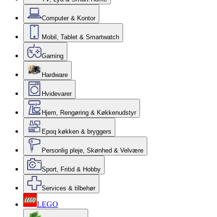
Computer & Kontor
Mobil, Tablet & Smartwatch
Gaming
Hardware
Hvidevarer
Hjem, Rengøring & Køkkenudstyr
Epoq køkken & bryggers
Personlig pleje, Skønhed & Velvære
Sport, Fritid & Hobby
Services & tilbehør
LEGO