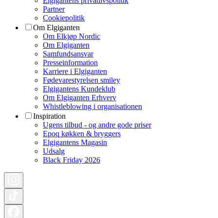
Elgigantens privatlivspolitik
Partner
Cookiepolitik
Om Elgiganten
Om Elkjøp Nordic
Om Elgiganten
Samfundsansvar
Presseinformation
Karriere i Elgiganten
Fødevarestyrelsen smiley
Elgigantens Kundeklub
Om Elgiganten Erhverv
Whistleblowing i organisationen
Inspiration
Ugens tilbud - og andre gode priser
Epoq køkken & bryggers
Elgigantens Magasin
Udsalg
Black Friday 2026