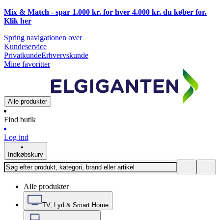
Mix & Match - spar 1.000 kr. for hver 4.000 kr. du køber for.
Klik
her
Spring navigationen over
Kundeservice
Privatkunde
Erhvervskunde
Mine favoritter
Alle produkter
Find butik
Log ind
Indkøbskurv
Alle produkter
TV, Lyd & Smart Home