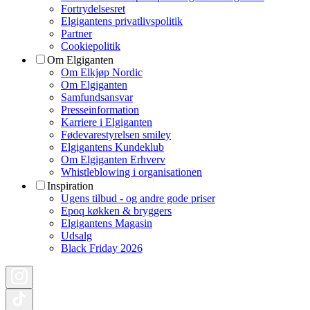
Fortrydelsesret
Elgigantens privatlivspolitik
Partner
Cookiepolitik
Om Elgiganten
Om Elkjøp Nordic
Om Elgiganten
Samfundsansvar
Presseinformation
Karriere i Elgiganten
Fødevarestyrelsen smiley
Elgigantens Kundeklub
Om Elgiganten Erhverv
Whistleblowing i organisationen
Inspiration
Ugens tilbud - og andre gode priser
Epoq køkken & bryggers
Elgigantens Magasin
Udsalg
Black Friday 2026