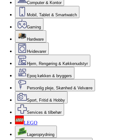
Computer & Kontor
Mobil, Tablet & Smartwatch
Gaming
Hardware
Hvidevarer
Hjem, Rengøring & Køkkenudstyr
Epoq køkken & bryggers
Personlig pleje, Skønhed & Velvære
Sport, Fritid & Hobby
Services & tilbehør
LEGO
Lageroprydning