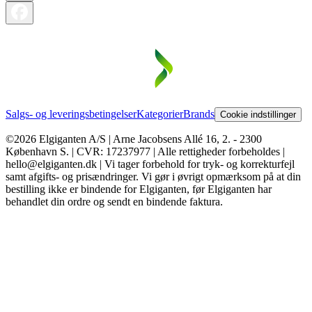
Salgs- og leveringsbetingelser
Kategorier
Brands
Cookie indstillinger
©2026 Elgiganten A/S | Arne Jacobsens Allé 16, 2. - 2300
København S. | CVR: 17237977 | Alle rettigheder forbeholdes |
hello@elgiganten.dk | Vi tager forbehold for tryk- og korrekturfejl
samt afgifts- og prisændringer. Vi gør i øvrigt opmærksom på at din
bestilling ikke er bindende for Elgiganten, før Elgiganten har
behandlet din ordre og sendt en bindende faktura.