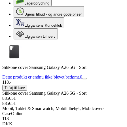
Lageroprydning
Ugens tilbud - og andre gode priser
Elgigantens Kundeklub
Elgiganten Erhverv
Silikone cover Samsung Galaxy A26 5G - Sort
Dette produkt er endnu ikke blevet bedømt.
0
118.-
Tilføj til kurv
Silikone cover Samsung Galaxy A26 5G - Sort
885651
885651
Mobil, Tablet & Smartwatch, Mobiltilbehør, Mobilcovers
CaseOnline
118
DKK