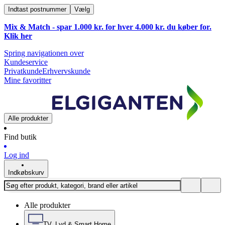
Indtast postnummer
Vælg
Mix & Match - spar 1.000 kr. for hver 4.000 kr. du køber for.
Klik
her
Spring navigationen over
Kundeservice
Privatkunde
Erhvervskunde
Mine favoritter
Alle produkter
Find butik
Log ind
Indkøbskurv
Alle produkter
TV, Lyd & Smart Home