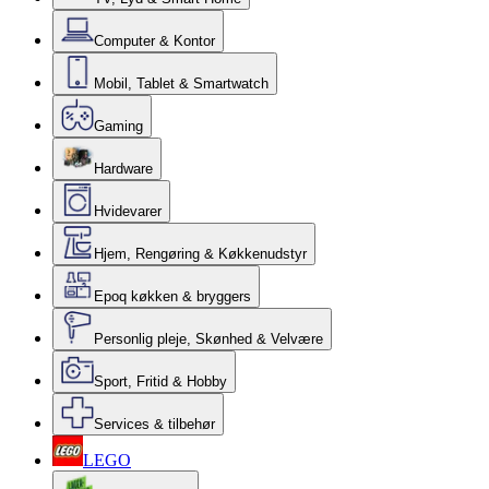
Computer & Kontor
Mobil, Tablet & Smartwatch
Gaming
Hardware
Hvidevarer
Hjem, Rengøring & Køkkenudstyr
Epoq køkken & bryggers
Personlig pleje, Skønhed & Velvære
Sport, Fritid & Hobby
Services & tilbehør
LEGO