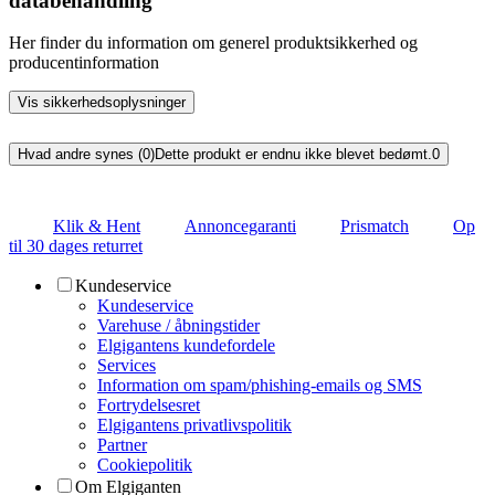
databehandling
Her finder du information om generel produktsikkerhed og
producentinformation
Vis sikkerhedsoplysninger
Hvad andre synes (0)
Dette produkt er endnu ikke blevet bedømt.
0
Klik & Hent
Annoncegaranti
Prismatch
Op
til 30 dages returret
Kundeservice
Kundeservice
Varehuse / åbningstider
Elgigantens kundefordele
Services
Information om spam/phishing-emails og SMS
Fortrydelsesret
Elgigantens privatlivspolitik
Partner
Cookiepolitik
Om Elgiganten