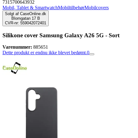
7315700643932
Mobil, Tablet & Smartwatch
Mobiltilbehør
Mobilcovers
Solgt af
CaseOnline.dk
Blomgatan 17 B
CVR-nr: 559042072401
Silikone cover Samsung Galaxy A26 5G - Sort
Varenummer:
885651
Dette produkt er endnu ikke blevet bedømt.
0