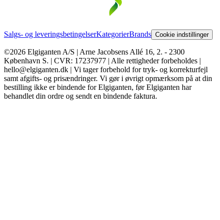
Salgs- og leveringsbetingelser
Kategorier
Brands
Cookie indstillinger
©2026 Elgiganten A/S | Arne Jacobsens Allé 16, 2. - 2300
København S. | CVR: 17237977 | Alle rettigheder forbeholdes |
hello@elgiganten.dk | Vi tager forbehold for tryk- og korrekturfejl
samt afgifts- og prisændringer. Vi gør i øvrigt opmærksom på at din
bestilling ikke er bindende for Elgiganten, før Elgiganten har
behandlet din ordre og sendt en bindende faktura.