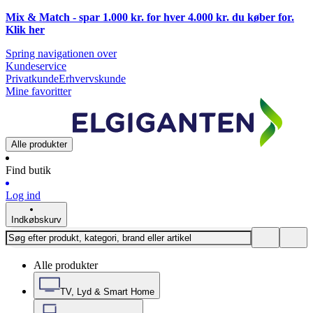
Mix & Match - spar 1.000 kr. for hver 4.000 kr. du køber for.
Klik
her
Spring navigationen over
Kundeservice
Privatkunde
Erhvervskunde
Mine favoritter
Alle produkter
Find butik
Log ind
Indkøbskurv
Alle produkter
TV, Lyd & Smart Home