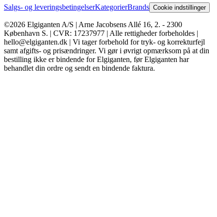
Salgs- og leveringsbetingelser
Kategorier
Brands
Cookie indstillinger
©2026 Elgiganten A/S | Arne Jacobsens Allé 16, 2. - 2300
København S. | CVR: 17237977 | Alle rettigheder forbeholdes |
hello@elgiganten.dk | Vi tager forbehold for tryk- og korrekturfejl
samt afgifts- og prisændringer. Vi gør i øvrigt opmærksom på at din
bestilling ikke er bindende for Elgiganten, før Elgiganten har
behandlet din ordre og sendt en bindende faktura.