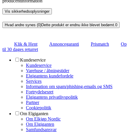
producentinformation
Vis sikkerhedsoplysninger
Hvad andre synes (0)
Dette produkt er endnu ikke blevet bedømt.
0
Klik & Hent
Annoncegaranti
Prismatch
Op
til 30 dages returret
Kundeservice
Kundeservice
Varehuse / åbningstider
Elgigantens kundefordele
Services
Information om spam/phishing-emails og SMS
Fortrydelsesret
Elgigantens privatlivspolitik
Partner
Cookiepolitik
Om Elgiganten
Om Elkjøp Nordic
Om Elgiganten
Samfundsansvar