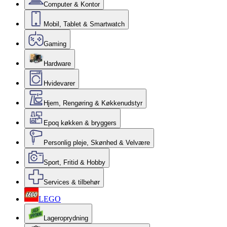
Computer & Kontor
Mobil, Tablet & Smartwatch
Gaming
Hardware
Hvidevarer
Hjem, Rengøring & Køkkenudstyr
Epoq køkken & bryggers
Personlig pleje, Skønhed & Velvære
Sport, Fritid & Hobby
Services & tilbehør
LEGO
Lageroprydning