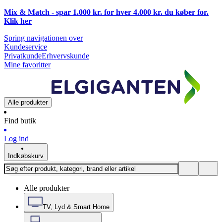
Mix & Match - spar 1.000 kr. for hver 4.000 kr. du køber for.
Klik
her
Spring navigationen over
Kundeservice
Privatkunde
Erhvervskunde
Mine favoritter
Alle produkter
Find butik
Log ind
Indkøbskurv
Alle produkter
TV, Lyd & Smart Home