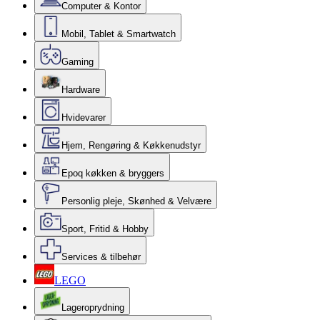
Computer & Kontor
Mobil, Tablet & Smartwatch
Gaming
Hardware
Hvidevarer
Hjem, Rengøring & Køkkenudstyr
Epoq køkken & bryggers
Personlig pleje, Skønhed & Velvære
Sport, Fritid & Hobby
Services & tilbehør
LEGO
Lageroprydning