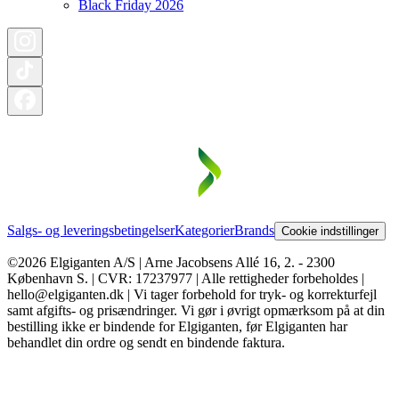
Black Friday 2026
Salgs- og leveringsbetingelser
Kategorier
Brands
Cookie indstillinger
©2026 Elgiganten A/S | Arne Jacobsens Allé 16, 2. - 2300
København S. | CVR: 17237977 | Alle rettigheder forbeholdes |
hello@elgiganten.dk | Vi tager forbehold for tryk- og korrekturfejl
samt afgifts- og prisændringer. Vi gør i øvrigt opmærksom på at din
bestilling ikke er bindende for Elgiganten, før Elgiganten har
behandlet din ordre og sendt en bindende faktura.