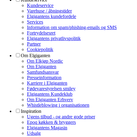
Kundeservice
Varehuse / åbningstider
Elgigantens kundefordele
Services
Information om spam/phishing-emails og SMS
Fortrydelsesret
Elgigantens privatlivspolitik
Partner
Cookiepolitik
Om Elgiganten
Om Elkjøp Nordic
Om Elgiganten
Samfundsansvar
Presseinformation
Karriere i Elgiganten
Fødevarestyrelsen smiley
Elgigantens Kundeklub
Om Elgiganten Erhverv
Whistleblowing i organisationen
Inspiration
Ugens tilbud - og andre gode priser
Epoq køkken & bryggers
Elgigantens Magasin
Udsalg