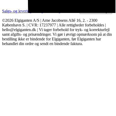
Salgs- og leveringsbetingelser
Kategorier
Brands
Cookie indstillinger
©2026 Elgiganten A/S | Arne Jacobsens Allé 16, 2. - 2300
København S. | CVR: 17237977 | Alle rettigheder forbeholdes |
hello@elgiganten.dk | Vi tager forbehold for tryk- og korrekturfejl
samt afgifts- og prisændringer. Vi gør i øvrigt opmærksom på at din
bestilling ikke er bindende for Elgiganten, før Elgiganten har
behandlet din ordre og sendt en bindende faktura.