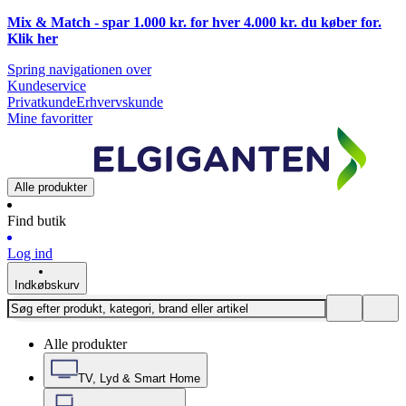
Mix & Match - spar 1.000 kr. for hver 4.000 kr. du køber for.
Klik
her
Spring navigationen over
Kundeservice
Privatkunde
Erhvervskunde
Mine favoritter
Alle produkter
Find butik
Log ind
Indkøbskurv
Alle produkter
TV, Lyd & Smart Home