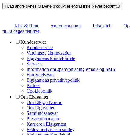
Hvad andre synes (0)
Dette produkt er endnu ikke blevet bedømt.
0
Klik & Hent
Annoncegaranti
Prismatch
Op
til 30 dages returret
Kundeservice
Kundeservice
Varehuse / åbningstider
Elgigantens kundefordele
Services
Information om spam/phishing-emails og SMS
Fortrydelsesret
Elgigantens privatlivspolitik
Partner
Cookiepolitik
Om Elgiganten
Om Elkjøp Nordic
Om Elgiganten
Samfundsansvar
Presseinformation
Karriere i Elgiganten
Fødevarestyrelsen smiley
Elgigantens Kundeklub