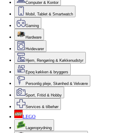
Computer & Kontor
Mobil, Tablet & Smartwatch
Gaming
Hardware
Hvidevarer
Hjem, Rengøring & Køkkenudstyr
Epoq køkken & bryggers
Personlig pleje, Skønhed & Velvære
Sport, Fritid & Hobby
Services & tilbehør
LEGO
Lageroprydning