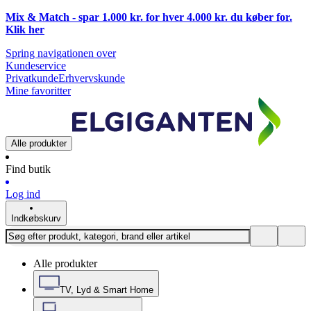
Mix & Match - spar 1.000 kr. for hver 4.000 kr. du køber for.
Klik
her
Spring navigationen over
Kundeservice
Privatkunde
Erhvervskunde
Mine favoritter
Alle produkter
Find butik
Log ind
Indkøbskurv
Alle produkter
TV, Lyd & Smart Home