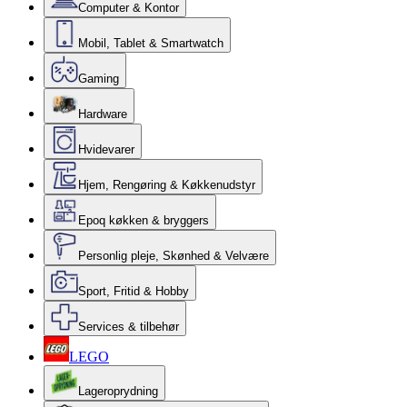
Computer & Kontor
Mobil, Tablet & Smartwatch
Gaming
Hardware
Hvidevarer
Hjem, Rengøring & Køkkenudstyr
Epoq køkken & bryggers
Personlig pleje, Skønhed & Velvære
Sport, Fritid & Hobby
Services & tilbehør
LEGO
Lageroprydning