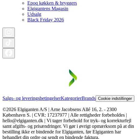
Epoq køkken & bryggers
Elgigantens Magasin
Udsalg
Black Friday 2026
Salgs- og leveringsbetingelser
Kategorier
Brands
Cookie indstillinger
©2026 Elgiganten A/S | Arne Jacobsens Allé 16, 2. - 2300
København S. | CVR: 17237977 | Alle rettigheder forbeholdes |
hello@elgiganten.dk | Vi tager forbehold for tryk- og korrekturfejl
samt afgifts- og prisændringer. Vi gør i øvrigt opmærksom på at din
bestilling ikke er bindende for Elgiganten, før Elgiganten har
behandlet din ordre og sendt en bindende faktura.