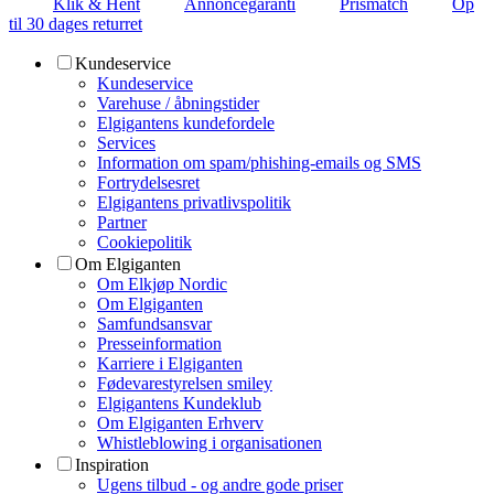
Klik & Hent
Annoncegaranti
Prismatch
Op
til 30 dages returret
Kundeservice
Kundeservice
Varehuse / åbningstider
Elgigantens kundefordele
Services
Information om spam/phishing-emails og SMS
Fortrydelsesret
Elgigantens privatlivspolitik
Partner
Cookiepolitik
Om Elgiganten
Om Elkjøp Nordic
Om Elgiganten
Samfundsansvar
Presseinformation
Karriere i Elgiganten
Fødevarestyrelsen smiley
Elgigantens Kundeklub
Om Elgiganten Erhverv
Whistleblowing i organisationen
Inspiration
Ugens tilbud - og andre gode priser