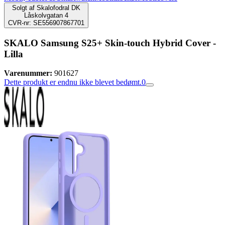
Solgt af
Skalofodral DK
Låskolvgatan 4
CVR-nr: SE556907867701
SKALO Samsung S25+ Skin-touch Hybrid Cover -
Lilla
Varenummer:
901627
Dette produkt er endnu ikke blevet bedømt.
0