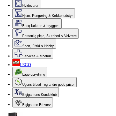
Hvidevarer
Hjem, Rengøring & Køkkenudstyr
Epoq køkken & bryggers
Personlig pleje, Skønhed & Velvære
Sport, Fritid & Hobby
Services & tilbehør
LEGO
Lageroprydning
Ugens tilbud - og andre gode priser
Elgigantens Kundeklub
Elgiganten Erhverv