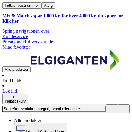
Indtast postnummer
Vælg
Mix & Match - spar 1.000 kr. for hver 4.000 kr. du køber for.
Klik
her
Spring navigationen over
Kundeservice
Privatkunde
Erhvervskunde
Mine favoritter
Alle produkter
Find butik
Log ind
Indkøbskurv
Alle produkter
TV, Lyd & Smart Home