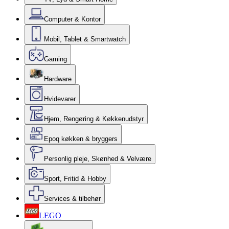
Computer & Kontor
Mobil, Tablet & Smartwatch
Gaming
Hardware
Hvidevarer
Hjem, Rengøring & Køkkenudstyr
Epoq køkken & bryggers
Personlig pleje, Skønhed & Velvære
Sport, Fritid & Hobby
Services & tilbehør
LEGO