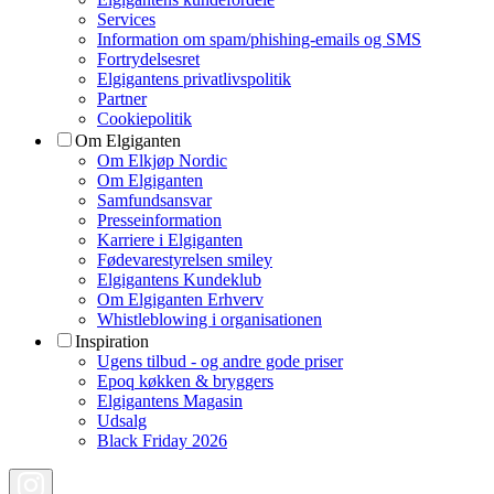
Services
Information om spam/phishing-emails og SMS
Fortrydelsesret
Elgigantens privatlivspolitik
Partner
Cookiepolitik
Om Elgiganten
Om Elkjøp Nordic
Om Elgiganten
Samfundsansvar
Presseinformation
Karriere i Elgiganten
Fødevarestyrelsen smiley
Elgigantens Kundeklub
Om Elgiganten Erhverv
Whistleblowing i organisationen
Inspiration
Ugens tilbud - og andre gode priser
Epoq køkken & bryggers
Elgigantens Magasin
Udsalg
Black Friday 2026