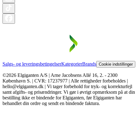
Salgs- og leveringsbetingelser
Kategorier
Brands
Cookie indstillinger
©2026 Elgiganten A/S | Arne Jacobsens Allé 16, 2. - 2300
København S. | CVR: 17237977 | Alle rettigheder forbeholdes |
hello@elgiganten.dk | Vi tager forbehold for tryk- og korrekturfejl
samt afgifts- og prisændringer. Vi gør i øvrigt opmærksom på at din
bestilling ikke er bindende for Elgiganten, før Elgiganten har
behandlet din ordre og sendt en bindende faktura.