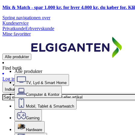
Mix & Match - spar 1.000 kr. for hver 4.000 kr. du køber for. Kl
Spring navigationen over
Kundeservice
Privatkunde
Erhvervskunde
Mine favoritter
Alle produkter
Find butik
Alle produkter
Log ind
TV, Lyd & Smart Home
Indkøbskurv
Computer & Kontor
Mobil, Tablet & Smartwatch
Gaming
Hardware