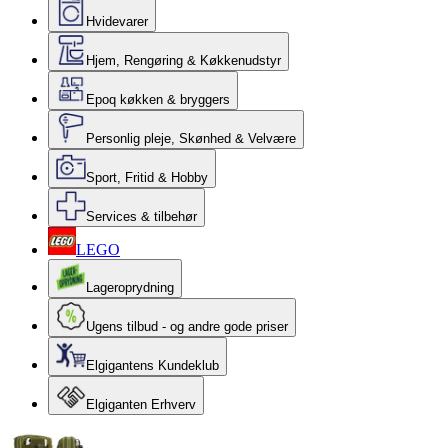
Hvidevarer
Hjem, Rengøring & Køkkenudstyr
Epoq køkken & bryggers
Personlig pleje, Skønhed & Velvære
Sport, Fritid & Hobby
Services & tilbehør
LEGO
Lageroprydning
Ugens tilbud - og andre gode priser
Elgigantens Kundeklub
Elgiganten Erhverv