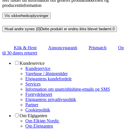
Her finder du information om generel produktsikkerhed og
producentinformation
Vis sikkerhedsoplysninger
Hvad andre synes (0)
Dette produkt er endnu ikke blevet bedømt.
0
Klik & Hent
Annoncegaranti
Prismatch
Op
til 30 dages returret
Kundeservice
Kundeservice
Varehuse / åbningstider
Elgigantens kundefordele
Services
Information om spam/phishing-emails og SMS
Fortrydelsesret
Elgigantens privatlivspolitik
Partner
Cookiepolitik
Om Elgiganten
Om Elkjøp Nordic
Om Elgiganten