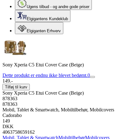
Ugens tilbud - og andre gode priser
Elgigantens Kundeklub
Elgiganten Erhverv
Sony Xperia C5 Etui Cover Case (Beige)
Dette produkt er endnu ikke blevet bedømt.
0
149.-
Tilføj til kurv
Sony Xperia C5 Etui Cover Case (Beige)
878363
878363
Mobil, Tablet & Smartwatch, Mobiltilbehør, Mobilcovers
Cadorabo
149
DKK
4063758659162
Mobil, Tablet & Smartwatch
Mobiltilbehør
Mobilcovers