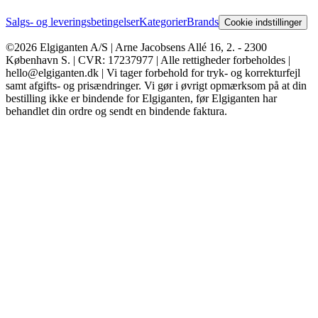
Salgs- og leveringsbetingelser
Kategorier
Brands
Cookie indstillinger
©2026 Elgiganten A/S | Arne Jacobsens Allé 16, 2. - 2300
København S. | CVR: 17237977 | Alle rettigheder forbeholdes |
hello@elgiganten.dk | Vi tager forbehold for tryk- og korrekturfejl
samt afgifts- og prisændringer. Vi gør i øvrigt opmærksom på at din
bestilling ikke er bindende for Elgiganten, før Elgiganten har
behandlet din ordre og sendt en bindende faktura.