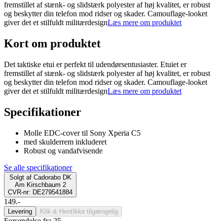
fremstillet af stænk- og slidstærk polyester af høj kvalitet, er robust
og beskytter din telefon mod ridser og skader. Camouflage-looket
giver det et stilfuldt militærdesign
Læs mere om produktet
Kort om produktet
Det taktiske etui er perfekt til udendørsentusiaster. Etuiet er
fremstillet af stænk- og slidstærk polyester af høj kvalitet, er robust
og beskytter din telefon mod ridser og skader. Camouflage-looket
giver det et stilfuldt militærdesign
Læs mere om produktet
Specifikationer
Molle EDC-cover til Sony Xperia C5
med skulderrem inkluderet
Robust og vandafvisende
Se alle specifikationer
Solgt af
Cadorabo DK
Am Kirschbaum 2
CVR-nr: DE279541884
149.-
Levering
Klik & Hent
Ikke tilgængelig
Forsendelse fra 25,-