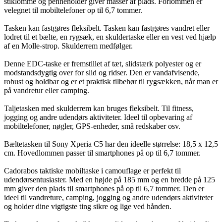
stiklomme og penneholder giver masser af plads. Forlommen er
velegnet til mobiltelefoner op til 6,7 tommer.
Tasken kan fastgøres fleksibelt. Tasken kan fastgøres vandret eller
lodret til et bælte, en rygsæk, en skuldertaske eller en vest ved hjælp
af en Molle-strop. Skulderrem medfølger.
Denne EDC-taske er fremstillet af tæt, slidstærk polyester og er
modstandsdygtig over for slid og ridser. Den er vandafvisende,
robust og holdbar og er et praktisk tilbehør til rygsækken, når man er
på vandretur eller camping.
Taljetasken med skulderrem kan bruges fleksibelt. Til fitness,
jogging og andre udendørs aktiviteter. Ideel til opbevaring af
mobiltelefoner, nøgler, GPS-enheder, små redskaber osv.
Bæltetasken til Sony Xperia C5 har den ideelle størrelse: 18,5 x 12,5
cm. Hovedlommen passer til smartphones på op til 6,7 tommer.
Cadorabos taktiske mobiltaske i camouflage er perfekt til
udendørsentusiaster. Med en højde på 185 mm og en bredde på 125
mm giver den plads til smartphones på op til 6,7 tommer. Den er
ideel til vandreture, camping, jogging og andre udendørs aktiviteter
og holder dine vigtigste ting sikre og lige ved hånden.