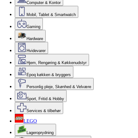
Computer & Kontor
Mobil, Tablet & Smartwatch
Gaming
Hardware
Hvidevarer
Hjem, Rengøring & Køkkenudstyr
Epoq køkken & bryggers
Personlig pleje, Skønhed & Velvære
Sport, Fritid & Hobby
Services & tilbehør
LEGO
Lageroprydning