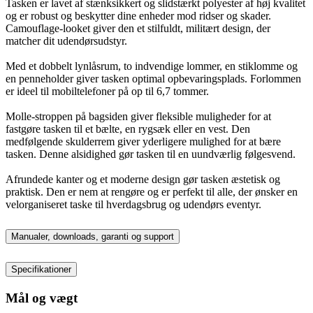
Tasken er lavet af stænksikkert og slidstærkt polyester af høj kvalitet
og er robust og beskytter dine enheder mod ridser og skader.
Camouflage-looket giver den et stilfuldt, militært design, der
matcher dit udendørsudstyr.
Med et dobbelt lynlåsrum, to indvendige lommer, en stiklomme og
en penneholder giver tasken optimal opbevaringsplads. Forlommen
er ideel til mobiltelefoner på op til 6,7 tommer.
Molle-stroppen på bagsiden giver fleksible muligheder for at
fastgøre tasken til et bælte, en rygsæk eller en vest. Den
medfølgende skulderrem giver yderligere mulighed for at bære
tasken. Denne alsidighed gør tasken til en uundværlig følgesvend.
Afrundede kanter og et moderne design gør tasken æstetisk og
praktisk. Den er nem at rengøre og er perfekt til alle, der ønsker en
velorganiseret taske til hverdagsbrug og udendørs eventyr.
Manualer, downloads, garanti og support
Specifikationer
Mål og vægt