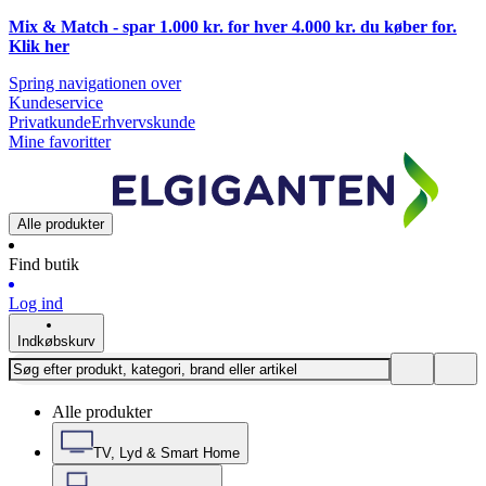
Mix & Match - spar 1.000 kr. for hver 4.000 kr. du køber for.
Klik
her
Spring navigationen over
Kundeservice
Privatkunde
Erhvervskunde
Mine favoritter
Alle produkter
Find butik
Log ind
Indkøbskurv
Alle produkter
TV, Lyd & Smart Home