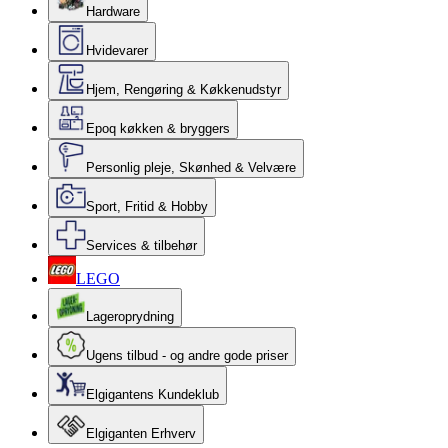
Hardware
Hvidevarer
Hjem, Rengøring & Køkkenudstyr
Epoq køkken & bryggers
Personlig pleje, Skønhed & Velvære
Sport, Fritid & Hobby
Services & tilbehør
LEGO
Lageroprydning
Ugens tilbud - og andre gode priser
Elgigantens Kundeklub
Elgiganten Erhverv