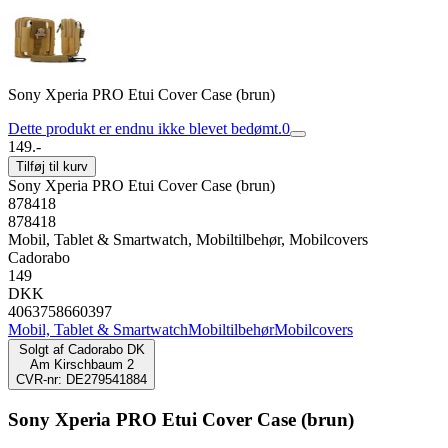
Sony Xperia PRO Etui Cover Case (brun)
Dette produkt er endnu ikke blevet bedømt.
0
149.-
Tilføj til kurv
Sony Xperia PRO Etui Cover Case (brun)
878418
878418
Mobil, Tablet & Smartwatch, Mobiltilbehør, Mobilcovers
Cadorabo
149
DKK
4063758660397
Mobil, Tablet & Smartwatch
Mobiltilbehør
Mobilcovers
Solgt af
Cadorabo DK
Am Kirschbaum 2
CVR-nr: DE279541884
Sony Xperia PRO Etui Cover Case (brun)