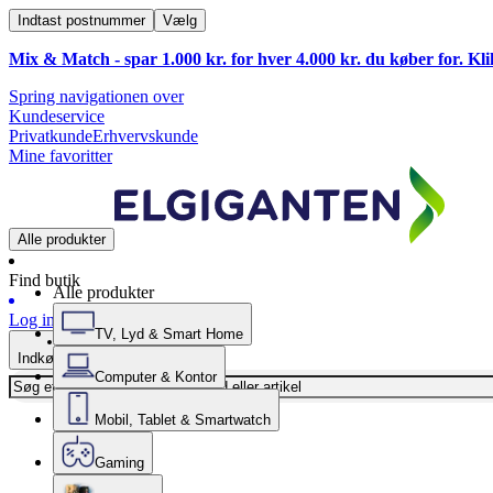
Indtast postnummer
Vælg
Mix & Match - spar 1.000 kr. for hver 4.000 kr. du køber for. Kl
Spring navigationen over
Kundeservice
Privatkunde
Erhvervskunde
Mine favoritter
Alle produkter
Find butik
Alle produkter
Log ind
TV, Lyd & Smart Home
Indkøbskurv
Computer & Kontor
Mobil, Tablet & Smartwatch
Gaming