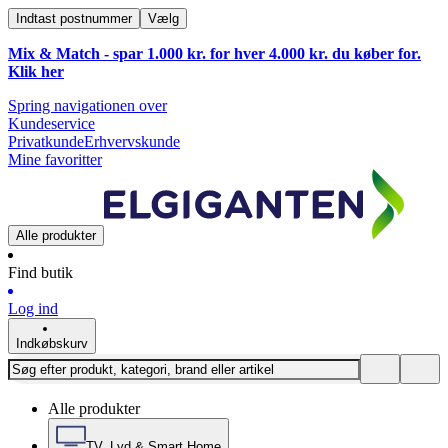
Indtast postnummer
Vælg
Mix & Match - spar 1.000 kr. for hver 4.000 kr. du køber for.
Klik
her
Spring navigationen over
Kundeservice
Privatkunde
Erhvervskunde
Mine favoritter
Alle produkter
Find butik
Log ind
Indkøbskurv
Alle produkter
TV, Lyd & Smart Home