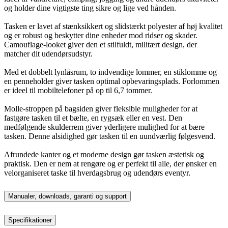
og holder dine vigtigste ting sikre og lige ved hånden.
Tasken er lavet af stænksikkert og slidstærkt polyester af høj kvalitet
og er robust og beskytter dine enheder mod ridser og skader.
Camouflage-looket giver den et stilfuldt, militært design, der
matcher dit udendørsudstyr.
Med et dobbelt lynlåsrum, to indvendige lommer, en stiklomme og
en penneholder giver tasken optimal opbevaringsplads. Forlommen
er ideel til mobiltelefoner på op til 6,7 tommer.
Molle-stroppen på bagsiden giver fleksible muligheder for at
fastgøre tasken til et bælte, en rygsæk eller en vest. Den
medfølgende skulderrem giver yderligere mulighed for at bære
tasken. Denne alsidighed gør tasken til en uundværlig følgesvend.
Afrundede kanter og et moderne design gør tasken æstetisk og
praktisk. Den er nem at rengøre og er perfekt til alle, der ønsker en
velorganiseret taske til hverdagsbrug og udendørs eventyr.
Manualer, downloads, garanti og support
Specifikationer