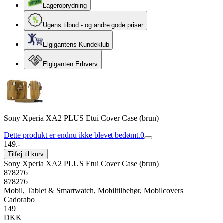
Lageroprydning
Ugens tilbud - og andre gode priser
Elgigantens Kundeklub
Elgiganten Erhverv
Sony Xperia XA2 PLUS Etui Cover Case (brun)
Dette produkt er endnu ikke blevet bedømt.
0
149.-
Tilføj til kurv
Sony Xperia XA2 PLUS Etui Cover Case (brun)
878276
878276
Mobil, Tablet & Smartwatch, Mobiltilbehør, Mobilcovers
Cadorabo
149
DKK