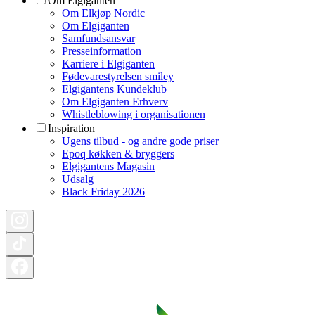
Om Elgiganten
Om Elkjøp Nordic
Om Elgiganten
Samfundsansvar
Presseinformation
Karriere i Elgiganten
Fødevarestyrelsen smiley
Elgigantens Kundeklub
Om Elgiganten Erhverv
Whistleblowing i organisationen
Inspiration
Ugens tilbud - og andre gode priser
Epoq køkken & bryggers
Elgigantens Magasin
Udsalg
Black Friday 2026