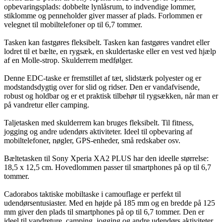
opbevaringsplads: dobbelte lynlåsrum, to indvendige lommer,
stiklomme og penneholder giver masser af plads. Forlommen er
velegnet til mobiltelefoner op til 6,7 tommer.
Tasken kan fastgøres fleksibelt. Tasken kan fastgøres vandret eller
lodret til et bælte, en rygsæk, en skuldertaske eller en vest ved hjælp
af en Molle-strop. Skulderrem medfølger.
Denne EDC-taske er fremstillet af tæt, slidstærk polyester og er
modstandsdygtig over for slid og ridser. Den er vandafvisende,
robust og holdbar og er et praktisk tilbehør til rygsækken, når man er
på vandretur eller camping.
Taljetasken med skulderrem kan bruges fleksibelt. Til fitness,
jogging og andre udendørs aktiviteter. Ideel til opbevaring af
mobiltelefoner, nøgler, GPS-enheder, små redskaber osv.
Bæltetasken til Sony Xperia XA2 PLUS har den ideelle størrelse:
18,5 x 12,5 cm. Hovedlommen passer til smartphones på op til 6,7
tommer.
Cadorabos taktiske mobiltaske i camouflage er perfekt til
udendørsentusiaster. Med en højde på 185 mm og en bredde på 125
mm giver den plads til smartphones på op til 6,7 tommer. Den er
ideel til vandreture, camping, jogging og andre udendørs aktiviteter