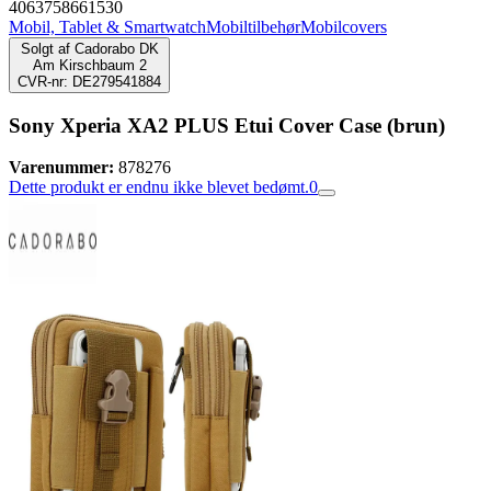
4063758661530
Mobil, Tablet & Smartwatch
Mobiltilbehør
Mobilcovers
Solgt af
Cadorabo DK
Am Kirschbaum 2
CVR-nr: DE279541884
Sony Xperia XA2 PLUS Etui Cover Case (brun)
Varenummer:
878276
Dette produkt er endnu ikke blevet bedømt.
0