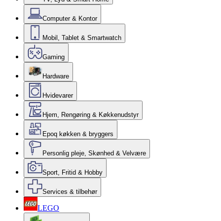
Computer & Kontor
Mobil, Tablet & Smartwatch
Gaming
Hardware
Hvidevarer
Hjem, Rengøring & Køkkenudstyr
Epoq køkken & bryggers
Personlig pleje, Skønhed & Velvære
Sport, Fritid & Hobby
Services & tilbehør
LEGO