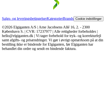
Salgs- og leveringsbetingelser
Kategorier
Brands
Cookie indstillinger
©2026 Elgiganten A/S | Arne Jacobsens Allé 16, 2. - 2300
København S. | CVR: 17237977 | Alle rettigheder forbeholdes |
hello@elgiganten.dk | Vi tager forbehold for tryk- og korrekturfejl
samt afgifts- og prisændringer. Vi gør i øvrigt opmærksom på at din
bestilling ikke er bindende for Elgiganten, før Elgiganten har
behandlet din ordre og sendt en bindende faktura.