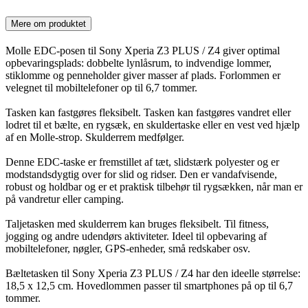
Mere om produktet
Molle EDC-posen til Sony Xperia Z3 PLUS / Z4 giver optimal
opbevaringsplads: dobbelte lynlåsrum, to indvendige lommer,
stiklomme og penneholder giver masser af plads. Forlommen er
velegnet til mobiltelefoner op til 6,7 tommer.
Tasken kan fastgøres fleksibelt. Tasken kan fastgøres vandret eller
lodret til et bælte, en rygsæk, en skuldertaske eller en vest ved hjælp
af en Molle-strop. Skulderrem medfølger.
Denne EDC-taske er fremstillet af tæt, slidstærk polyester og er
modstandsdygtig over for slid og ridser. Den er vandafvisende,
robust og holdbar og er et praktisk tilbehør til rygsækken, når man er
på vandretur eller camping.
Taljetasken med skulderrem kan bruges fleksibelt. Til fitness,
jogging og andre udendørs aktiviteter. Ideel til opbevaring af
mobiltelefoner, nøgler, GPS-enheder, små redskaber osv.
Bæltetasken til Sony Xperia Z3 PLUS / Z4 har den ideelle størrelse:
18,5 x 12,5 cm. Hovedlommen passer til smartphones på op til 6,7
tommer.