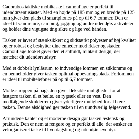
Cadorabos taktiske mobiltaske i camouflage er perfekt til
udendørsentusiaster. Med en højde på 185 mm og en bredde på 125
mm giver den plads til smartphones på op til 6,7 tommer. Den er
ideel til vandreture, camping, jogging og andre udendørs aktiviteter
og holder dine vigtigste ting sikre og lige ved hånden.
Tasken er lavet af stænksikkert og slidstærkt polyester af høj kvalitet
og er robust og beskytter dine enheder mod ridser og skader.
Camouflage-looket giver den et stilfuldt, militært design, der
matcher dit udendørsudstyr.
Med et dobbelt lynlåsrum, to indvendige lommer, en stiklomme og
en penneholder giver tasken optimal opbevaringsplads. Forlommen
er ideel til mobiltelefoner på op til 6,7 tommer.
Molle-stroppen på bagsiden giver fleksible muligheder for at
fastgøre tasken til et bælte, en rygsæk eller en vest. Den
medfølgende skulderrem giver yderligere mulighed for at bære
tasken. Denne alsidighed gør tasken til en uundværlig følgesvend.
Afrundede kanter og et moderne design gør tasken æstetisk og
praktisk. Den er nem at rengøre og er perfekt til alle, der ønsker en
velorganiseret taske til hverdagsbrug og udendørs eventyr.