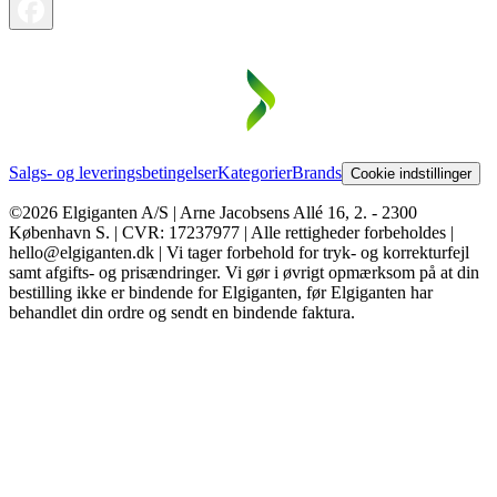
Salgs- og leveringsbetingelser
Kategorier
Brands
Cookie indstillinger
©2026 Elgiganten A/S | Arne Jacobsens Allé 16, 2. - 2300
København S. | CVR: 17237977 | Alle rettigheder forbeholdes |
hello@elgiganten.dk | Vi tager forbehold for tryk- og korrekturfejl
samt afgifts- og prisændringer. Vi gør i øvrigt opmærksom på at din
bestilling ikke er bindende for Elgiganten, før Elgiganten har
behandlet din ordre og sendt en bindende faktura.