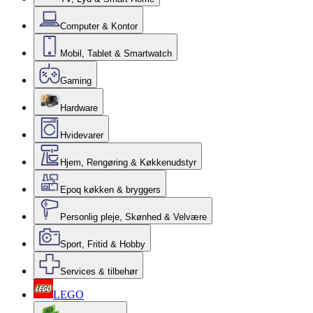
Computer & Kontor
Mobil, Tablet & Smartwatch
Gaming
Hardware
Hvidevarer
Hjem, Rengøring & Køkkenudstyr
Epoq køkken & bryggers
Personlig pleje, Skønhed & Velvære
Sport, Fritid & Hobby
Services & tilbehør
LEGO