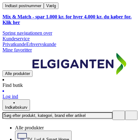
Indtast postnummer
Vælg
Mix & Match - spar 1.000 kr. for hver 4.000 kr. du køber for.
Klik
her
Spring navigationen over
Kundeservice
Privatkunde
Erhvervskunde
Mine favoritter
Alle produkter
Find butik
Log ind
Indkøbskurv
Alle produkter
TV, Lyd & Smart Home