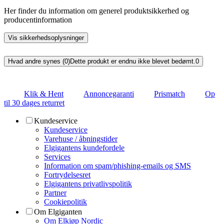
Her finder du information om generel produktsikkerhed og
producentinformation
Vis sikkerhedsoplysninger
Hvad andre synes (0)
Dette produkt er endnu ikke blevet bedømt.
0
Klik & Hent
Annoncegaranti
Prismatch
Op
til 30 dages returret
Kundeservice
Kundeservice
Varehuse / åbningstider
Elgigantens kundefordele
Services
Information om spam/phishing-emails og SMS
Fortrydelsesret
Elgigantens privatlivspolitik
Partner
Cookiepolitik
Om Elgiganten
Om Elkjøp Nordic