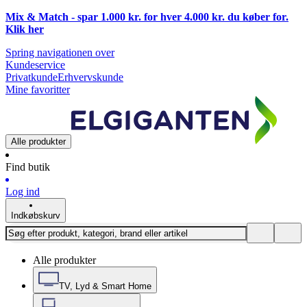
Mix & Match - spar 1.000 kr. for hver 4.000 kr. du køber for.
Klik
her
Spring navigationen over
Kundeservice
Privatkunde
Erhvervskunde
Mine favoritter
Alle produkter
Find butik
Log ind
Indkøbskurv
Alle produkter
TV, Lyd & Smart Home