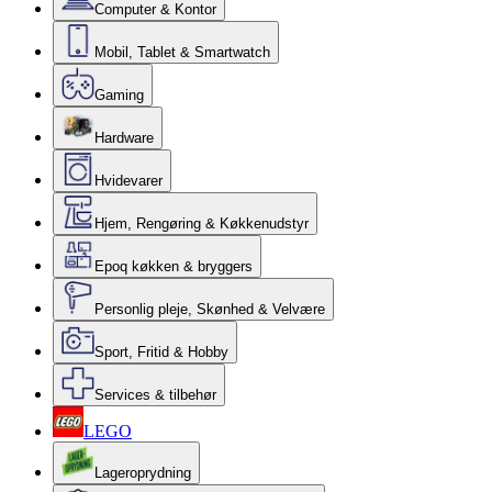
Computer & Kontor
Mobil, Tablet & Smartwatch
Gaming
Hardware
Hvidevarer
Hjem, Rengøring & Køkkenudstyr
Epoq køkken & bryggers
Personlig pleje, Skønhed & Velvære
Sport, Fritid & Hobby
Services & tilbehør
LEGO
Lageroprydning