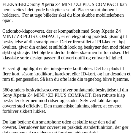
FLEKSIBEL: Sony Xperia Z4 MINI / Z3 PLUS COMPACT kan
nemt sættes i det tynde beskyttelsesetui. Placer smartphonen i
holderen. For at tage billeder skal du blot skubbe mobiltelefonen
opad.
Cadorabo-klapcoveret, der er kompatibelt med Sony Xperia Z4
MINI / Z3 PLUS COMPACT, er en elegant og praktisk løsning til
beskyttelse af din smartphone. Det er fremstillet af PU-læder i høj
kvalitet, giver din enhed et stilfuldt look og beskytter den mod ridser,
stød og slitage. Det bløde inderfor holder skærmen fri for ridser. Det
klassiske sorte design passer til ethvert outfit og enhver lejlighed.
Et særligt highlight er det integrerede kortholder. Det har plads til
flere kort, såsom kreditkort, kørekort eller ID-kort, og har desuden et
rum til pengesedler. Så kan du ofte lade din tegnebog blive hjemme.
360-graders beskyttelsescoveret giver omfattende beskyttelse til din
Sony Xperia Z4 MINI / Z3 PLUS COMPACT. Den robuste klap
beskytter skærmen mod ridser og skader. Selv ved fald dæmper
coveret stød effektivt. Den magnetiske lukning sikrer, at coveret
forbliver sikkert lukket.
Du kan betjene din smartphone uden at skulle tage den ud af
coveret. Derudover har coveret en praktisk standerfunktion, der gør
det nemmere at se videoer og foretage videoopkald.