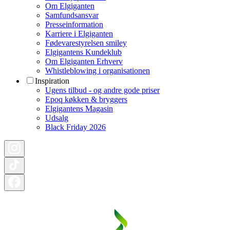
Om Elgiganten
Samfundsansvar
Presseinformation
Karriere i Elgiganten
Fødevarestyrelsen smiley
Elgigantens Kundeklub
Om Elgiganten Erhverv
Whistleblowing i organisationen
Inspiration
Ugens tilbud - og andre gode priser
Epoq køkken & bryggers
Elgigantens Magasin
Udsalg
Black Friday 2026