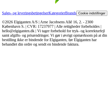
Salgs- og leveringsbetingelser
Kategorier
Brands
Cookie indstillinger
©2026 Elgiganten A/S | Arne Jacobsens Allé 16, 2. - 2300
København S. | CVR: 17237977 | Alle rettigheder forbeholdes |
hello@elgiganten.dk | Vi tager forbehold for tryk- og korrekturfejl
samt afgifts- og prisændringer. Vi gør i øvrigt opmærksom på at din
bestilling ikke er bindende for Elgiganten, før Elgiganten har
behandlet din ordre og sendt en bindende faktura.