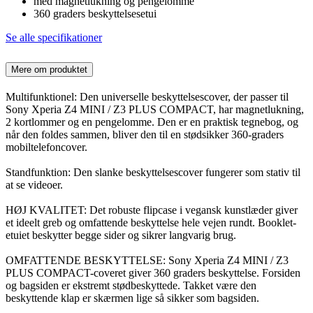
med magnetlukning og pengelomme
360 graders beskyttelsesetui
Se alle specifikationer
Mere om produktet
Multifunktionel: Den universelle beskyttelsescover, der passer til
Sony Xperia Z4 MINI / Z3 PLUS COMPACT, har magnetlukning,
2 kortlommer og en pengelomme. Den er en praktisk tegnebog, og
når den foldes sammen, bliver den til en stødsikker 360-graders
mobiltelefoncover.
Standfunktion: Den slanke beskyttelsescover fungerer som stativ til
at se videoer.
HØJ KVALITET: Det robuste flipcase i vegansk kunstlæder giver
et ideelt greb og omfattende beskyttelse hele vejen rundt. Booklet-
etuiet beskytter begge sider og sikrer langvarig brug.
OMFATTENDE BESKYTTELSE: Sony Xperia Z4 MINI / Z3
PLUS COMPACT-coveret giver 360 graders beskyttelse. Forsiden
og bagsiden er ekstremt stødbeskyttede. Takket være den
beskyttende klap er skærmen lige så sikker som bagsiden.