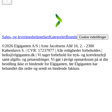
Salgs- og leveringsbetingelser
Kategorier
Brands
Cookie indstillinger
©2026 Elgiganten A/S | Arne Jacobsens Allé 16, 2. - 2300
København S. | CVR: 17237977 | Alle rettigheder forbeholdes |
hello@elgiganten.dk | Vi tager forbehold for tryk- og korrekturfejl
samt afgifts- og prisændringer. Vi gør i øvrigt opmærksom på at din
bestilling ikke er bindende for Elgiganten, før Elgiganten har
behandlet din ordre og sendt en bindende faktura.