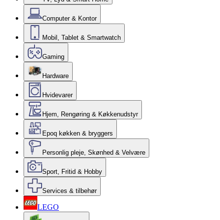
Computer & Kontor
Mobil, Tablet & Smartwatch
Gaming
Hardware
Hvidevarer
Hjem, Rengøring & Køkkenudstyr
Epoq køkken & bryggers
Personlig pleje, Skønhed & Velvære
Sport, Fritid & Hobby
Services & tilbehør
LEGO