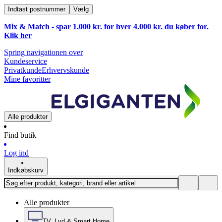
Indtast postnummer
Vælg
Mix & Match - spar 1.000 kr. for hver 4.000 kr. du køber for.
Klik
her
Spring navigationen over
Kundeservice
Privatkunde
Erhvervskunde
Mine favoritter
Alle produkter
Find butik
Log ind
Indkøbskurv
Alle produkter
TV, Lyd & Smart Home