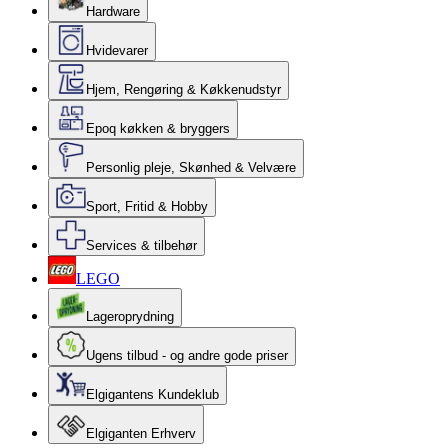
Hardware
Hvidevarer
Hjem, Rengøring & Køkkenudstyr
Epoq køkken & bryggers
Personlig pleje, Skønhed & Velvære
Sport, Fritid & Hobby
Services & tilbehør
LEGO
Lageroprydning
Ugens tilbud - og andre gode priser
Elgigantens Kundeklub
Elgiganten Erhverv