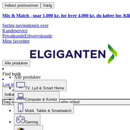
Indtast postnummer
Vælg
Mix & Match - spar 1.000 kr. for hver 4.000 kr. du køber for. Kl
Spring navigationen over
Kundeservice
Privatkunde
Erhvervskunde
Mine favoritter
Alle produkter
Find butik
Alle produkter
Log ind
TV, Lyd & Smart Home
Indkøbskurv
Computer & Kontor
Mobil, Tablet & Smartwatch
Gaming