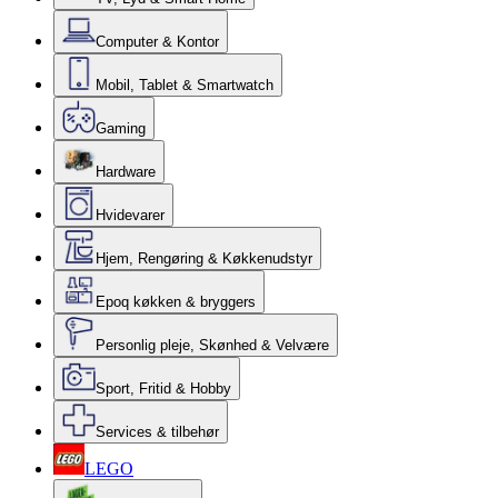
Computer & Kontor
Mobil, Tablet & Smartwatch
Gaming
Hardware
Hvidevarer
Hjem, Rengøring & Køkkenudstyr
Epoq køkken & bryggers
Personlig pleje, Skønhed & Velvære
Sport, Fritid & Hobby
Services & tilbehør
LEGO