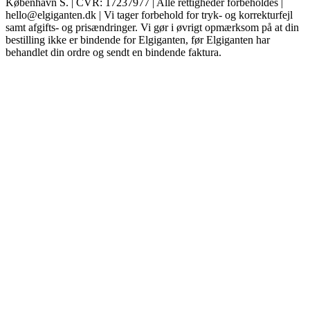
København S. | CVR: 17237977 | Alle rettigheder forbeholdes |
hello@elgiganten.dk | Vi tager forbehold for tryk- og korrekturfejl
samt afgifts- og prisændringer. Vi gør i øvrigt opmærksom på at din
bestilling ikke er bindende for Elgiganten, før Elgiganten har
behandlet din ordre og sendt en bindende faktura.