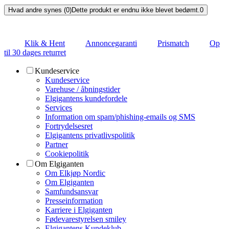
Hvad andre synes (0)
Dette produkt er endnu ikke blevet bedømt.
0
Klik & Hent
Annoncegaranti
Prismatch
Op
til 30 dages returret
Kundeservice
Kundeservice
Varehuse / åbningstider
Elgigantens kundefordele
Services
Information om spam/phishing-emails og SMS
Fortrydelsesret
Elgigantens privatlivspolitik
Partner
Cookiepolitik
Om Elgiganten
Om Elkjøp Nordic
Om Elgiganten
Samfundsansvar
Presseinformation
Karriere i Elgiganten
Fødevarestyrelsen smiley
Elgigantens Kundeklub