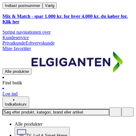
Indtast postnummer
Vælg
Mix & Match - spar 1.000 kr. for hver 4.000 kr. du køber for.
Klik
her
Spring navigationen over
Kundeservice
Privatkunde
Erhvervskunde
Mine favoritter
Alle produkter
Find butik
Log ind
Indkøbskurv
Alle produkter
TV, Lyd & Smart Home