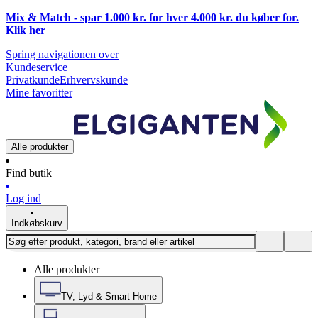
Mix & Match - spar 1.000 kr. for hver 4.000 kr. du køber for.
Klik
her
Spring navigationen over
Kundeservice
Privatkunde
Erhvervskunde
Mine favoritter
Alle produkter
Find butik
Log ind
Indkøbskurv
Alle produkter
TV, Lyd & Smart Home