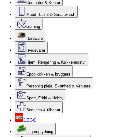
Computer & Kontor
Mobil, Tablet & Smartwatch
Gaming
Hardware
Hvidevarer
Hjem, Rengøring & Køkkenudstyr
Epoq køkken & bryggers
Personlig pleje, Skønhed & Velvære
Sport, Fritid & Hobby
Services & tilbehør
LEGO
Lageroprydning