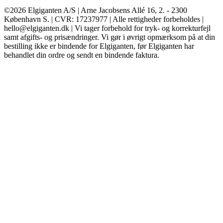
©2026 Elgiganten A/S | Arne Jacobsens Allé 16, 2. - 2300
København S. | CVR: 17237977 | Alle rettigheder forbeholdes |
hello@elgiganten.dk | Vi tager forbehold for tryk- og korrekturfejl
samt afgifts- og prisændringer. Vi gør i øvrigt opmærksom på at din
bestilling ikke er bindende for Elgiganten, før Elgiganten har
behandlet din ordre og sendt en bindende faktura.