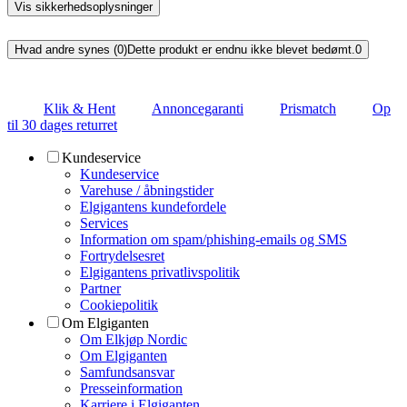
Vis sikkerhedsoplysninger
Hvad andre synes (0)
Dette produkt er endnu ikke blevet bedømt.
0
Klik & Hent
Annoncegaranti
Prismatch
Op
til 30 dages returret
Kundeservice
Kundeservice
Varehuse / åbningstider
Elgigantens kundefordele
Services
Information om spam/phishing-emails og SMS
Fortrydelsesret
Elgigantens privatlivspolitik
Partner
Cookiepolitik
Om Elgiganten
Om Elkjøp Nordic
Om Elgiganten
Samfundsansvar
Presseinformation
Karriere i Elgiganten