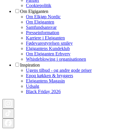
Partner
Cookiepolitik
Om Elgiganten
Om Elkjøp Nordic
Om Elgiganten
Samfundsansvar
Presseinformation
Karriere i Elgiganten
Fødevarestyrelsen smiley
Elgigantens Kundeklub
Om Elgiganten Erhverv
Whistleblowing i organisationen
Inspiration
Ugens tilbud - og andre gode priser
Epoq køkken & bryggers
Elgigantens Magasin
Udsalg
Black Friday 2026