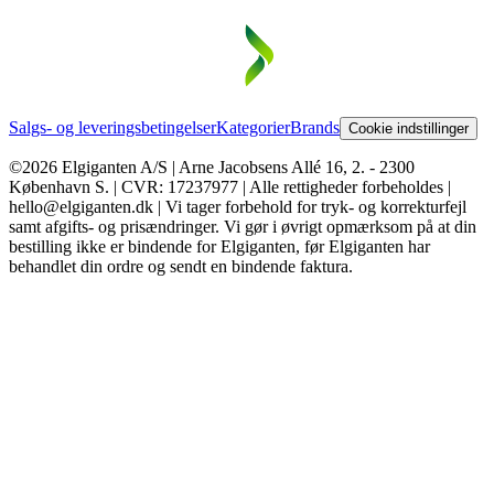
Salgs- og leveringsbetingelser
Kategorier
Brands
Cookie indstillinger
©2026 Elgiganten A/S | Arne Jacobsens Allé 16, 2. - 2300
København S. | CVR: 17237977 | Alle rettigheder forbeholdes |
hello@elgiganten.dk | Vi tager forbehold for tryk- og korrekturfejl
samt afgifts- og prisændringer. Vi gør i øvrigt opmærksom på at din
bestilling ikke er bindende for Elgiganten, før Elgiganten har
behandlet din ordre og sendt en bindende faktura.