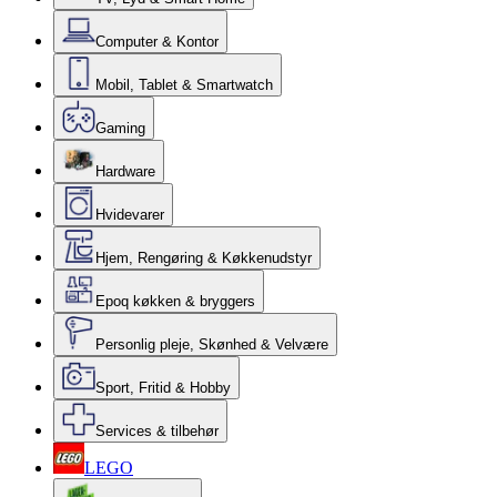
Computer & Kontor
Mobil, Tablet & Smartwatch
Gaming
Hardware
Hvidevarer
Hjem, Rengøring & Køkkenudstyr
Epoq køkken & bryggers
Personlig pleje, Skønhed & Velvære
Sport, Fritid & Hobby
Services & tilbehør
LEGO