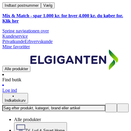
Indtast postnummer
Vælg
Mix & Match - spar 1.000 kr. for hver 4.000 kr. du køber for.
Klik
her
Spring navigationen over
Kundeservice
Privatkunde
Erhvervskunde
Mine favoritter
Alle produkter
Find butik
Log ind
Indkøbskurv
Alle produkter
TV, Lyd & Smart Home