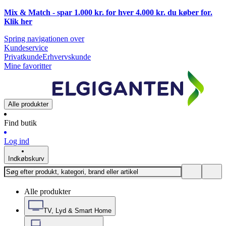
Mix & Match - spar 1.000 kr. for hver 4.000 kr. du køber for.
Klik
her
Spring navigationen over
Kundeservice
Privatkunde
Erhvervskunde
Mine favoritter
Alle produkter
Find butik
Log ind
Indkøbskurv
Alle produkter
TV, Lyd & Smart Home