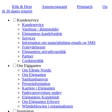
Klik & Hent
Annoncegaranti
Prismatch
Op
til 30 dages returret
Kundeservice
Kundeservice
Varehuse / åbningstider
Elgigantens kundefordele
Services
Information om spam/phishing-emails og SMS
Fortrydelsesret
Elgigantens privatlivspolitik
Partner
Cookiepolitik
Om Elgiganten
Om Elkjøp Nordic
Om Elgiganten
Samfundsansvar
Presseinformation
Karriere i Elgiganten
Fødevarestyrelsen smiley
Elgigantens Kundeklub
Om Elgiganten Erhverv
Whistleblowing i organisationen
Inspiration