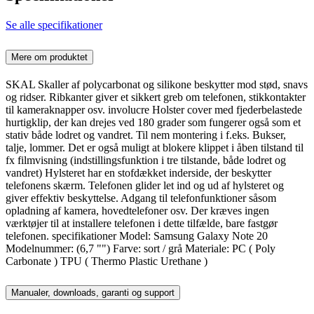
Se alle specifikationer
Mere om produktet
SKAL Skaller af polycarbonat og silikone beskytter mod stød, snavs
og ridser. Ribkanter giver et sikkert greb om telefonen, stikkontakter
til kameraknapper osv. involucre Holster cover med fjederbelastede
hurtigklip, der kan drejes ved 180 grader som fungerer også som et
stativ både lodret og vandret. Til nem montering i f.eks. Bukser,
talje, lommer. Det er også muligt at blokere klippet i åben tilstand til
fx filmvisning (indstillingsfunktion i tre tilstande, både lodret og
vandret) Hylsteret har en stofdækket inderside, der beskytter
telefonens skærm. Telefonen glider let ind og ud af hylsteret og
giver effektiv beskyttelse. Adgang til telefonfunktioner såsom
opladning af kamera, hovedtelefoner osv. Der kræves ingen
værktøjer til at installere telefonen i dette tilfælde, bare fastgør
telefonen. specifikationer Model: Samsung Galaxy Note 20
Modelnummer: (6,7 "") Farve: sort / grå Materiale: PC ( Poly
Carbonate ) TPU ( Thermo Plastic Urethane )
Manualer, downloads, garanti og support