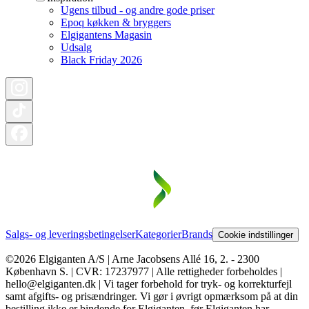
Ugens tilbud - og andre gode priser
Epoq køkken & bryggers
Elgigantens Magasin
Udsalg
Black Friday 2026
Salgs- og leveringsbetingelser
Kategorier
Brands
Cookie indstillinger
©2026 Elgiganten A/S | Arne Jacobsens Allé 16, 2. - 2300
København S. | CVR: 17237977 | Alle rettigheder forbeholdes |
hello@elgiganten.dk | Vi tager forbehold for tryk- og korrekturfejl
samt afgifts- og prisændringer. Vi gør i øvrigt opmærksom på at din
bestilling ikke er bindende for Elgiganten, før Elgiganten har