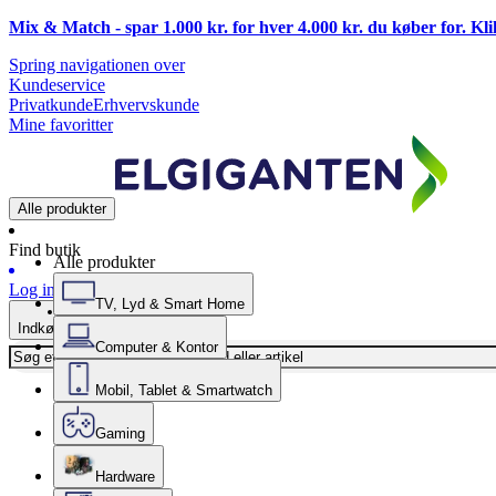
Mix & Match - spar 1.000 kr. for hver 4.000 kr. du køber for. Kl
Spring navigationen over
Kundeservice
Privatkunde
Erhvervskunde
Mine favoritter
Alle produkter
Find butik
Alle produkter
Log ind
TV, Lyd & Smart Home
Indkøbskurv
Computer & Kontor
Mobil, Tablet & Smartwatch
Gaming
Hardware