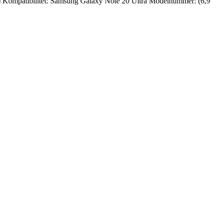
ane ) Kompatibilitet: Samsung Galaxy Note 20 Ultra Modelnummer: (6,9