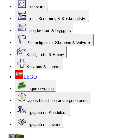
Hvidevarer
Hjem, Rengøring & Køkkenudstyr
Epoq køkken & bryggers
Personlig pleje, Skønhed & Velvære
Sport, Fritid & Hobby
Services & tilbehør
LEGO
Lageroprydning
Ugens tilbud - og andre gode priser
Elgigantens Kundeklub
Elgiganten Erhverv