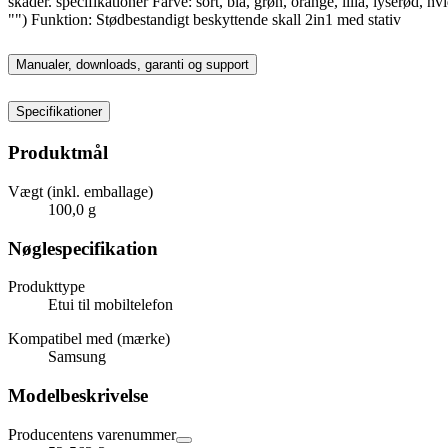
skader. specifikationer Farve: sort, blå, grøn, orange, lilla, lyser
"") Funktion: Stødbestandigt beskyttende skall 2in1 med stativ
Manualer, downloads, garanti og support
Specifikationer
Produktmål
Vægt (inkl. emballage)
100,0 g
Nøglespecifikation
Produkttype
Etui til mobiltelefon
Kompatibel med (mærke)
Samsung
Modelbeskrivelse
Producentens varenummer