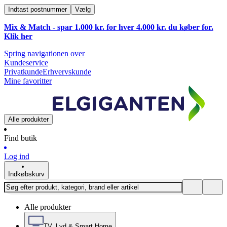
Indtast postnummer
Vælg
Mix & Match - spar 1.000 kr. for hver 4.000 kr. du køber for.
Klik
her
Spring navigationen over
Kundeservice
Privatkunde
Erhvervskunde
Mine favoritter
Alle produkter
Find butik
Log ind
Indkøbskurv
Alle produkter
TV, Lyd & Smart Home