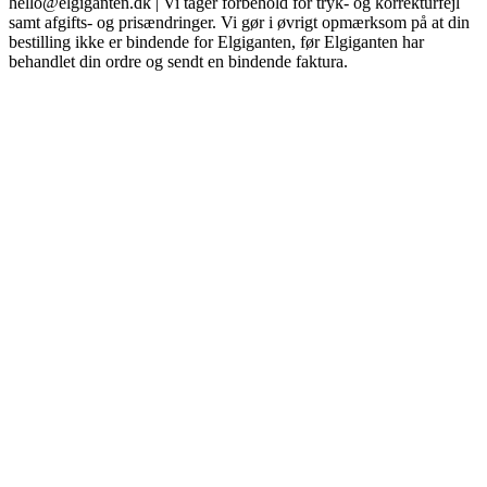
hello@elgiganten.dk | Vi tager forbehold for tryk- og korrekturfejl
samt afgifts- og prisændringer. Vi gør i øvrigt opmærksom på at din
bestilling ikke er bindende for Elgiganten, før Elgiganten har
behandlet din ordre og sendt en bindende faktura.