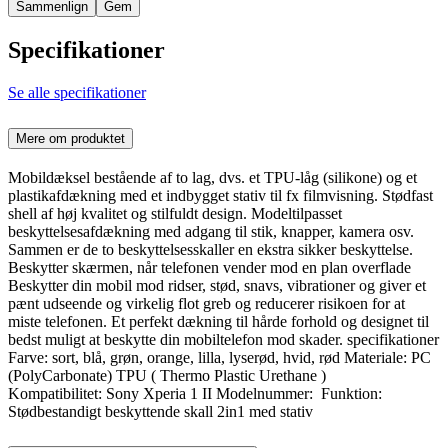
Sammenlign
Gem
Specifikationer
Se alle specifikationer
Mere om produktet
Mobildæksel bestående af to lag, dvs. et TPU-låg (silikone) og et
plastikafdækning med et indbygget stativ til fx filmvisning. Stødfast
shell af høj kvalitet og stilfuldt design. Modeltilpasset
beskyttelsesafdækning med adgang til stik, knapper, kamera osv.
Sammen er de to beskyttelsesskaller en ekstra sikker beskyttelse.
Beskytter skærmen, når telefonen vender mod en plan overflade
Beskytter din mobil mod ridser, stød, snavs, vibrationer og giver et
pænt udseende og virkelig flot greb og reducerer risikoen for at
miste telefonen. Et perfekt dækning til hårde forhold og designet til
bedst muligt at beskytte din mobiltelefon mod skader. specifikationer
Farve: sort, blå, grøn, orange, lilla, lyserød, hvid, rød Materiale: PC
(PolyCarbonate) TPU ( Thermo Plastic Urethane )
Kompatibilitet: Sony Xperia 1 II Modelnummer: Funktion:
Stødbestandigt beskyttende skall 2in1 med stativ