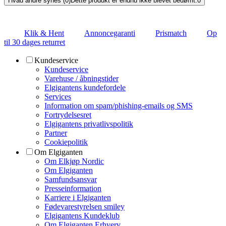
Hvad andre synes (0)
Dette produkt er endnu ikke blevet bedømt.
0
Klik & Hent
Annoncegaranti
Prismatch
Op
til 30 dages returret
Kundeservice
Kundeservice
Varehuse / åbningstider
Elgigantens kundefordele
Services
Information om spam/phishing-emails og SMS
Fortrydelsesret
Elgigantens privatlivspolitik
Partner
Cookiepolitik
Om Elgiganten
Om Elkjøp Nordic
Om Elgiganten
Samfundsansvar
Presseinformation
Karriere i Elgiganten
Fødevarestyrelsen smiley
Elgigantens Kundeklub
Om Elgiganten Erhverv