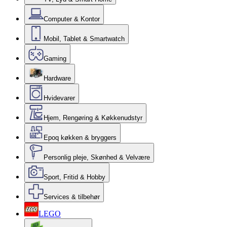
Computer & Kontor
Mobil, Tablet & Smartwatch
Gaming
Hardware
Hvidevarer
Hjem, Rengøring & Køkkenudstyr
Epoq køkken & bryggers
Personlig pleje, Skønhed & Velvære
Sport, Fritid & Hobby
Services & tilbehør
LEGO