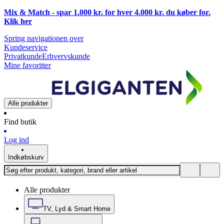
Mix & Match - spar 1.000 kr. for hver 4.000 kr. du køber for.
Klik
her
Spring navigationen over
Kundeservice
Privatkunde
Erhvervskunde
Mine favoritter
Alle produkter
Find butik
Log ind
Indkøbskurv
Alle produkter
TV, Lyd & Smart Home