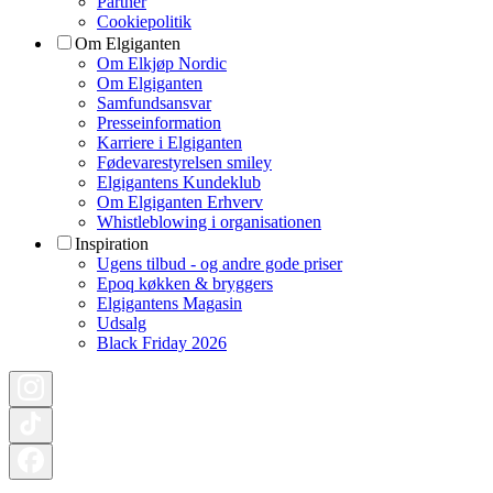
Partner
Cookiepolitik
Om Elgiganten
Om Elkjøp Nordic
Om Elgiganten
Samfundsansvar
Presseinformation
Karriere i Elgiganten
Fødevarestyrelsen smiley
Elgigantens Kundeklub
Om Elgiganten Erhverv
Whistleblowing i organisationen
Inspiration
Ugens tilbud - og andre gode priser
Epoq køkken & bryggers
Elgigantens Magasin
Udsalg
Black Friday 2026