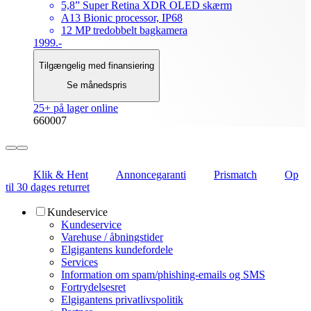
5,8” Super Retina XDR OLED skærm
A13 Bionic processor, IP68
12 MP tredobbelt bagkamera
1999.-
Tilgængelig med finansiering
Se månedspris
25+ på lager online
660007
Klik & Hent
Annoncegaranti
Prismatch
Op
til 30 dages returret
Kundeservice
Kundeservice
Varehuse / åbningstider
Elgigantens kundefordele
Services
Information om spam/phishing-emails og SMS
Fortrydelsesret
Elgigantens privatlivspolitik