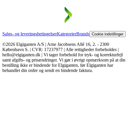
Salgs- og leveringsbetingelser
Kategorier
Brands
Cookie indstillinger
©2026 Elgiganten A/S | Arne Jacobsens Allé 16, 2. - 2300
København S. | CVR: 17237977 | Alle rettigheder forbeholdes |
hello@elgiganten.dk | Vi tager forbehold for tryk- og korrekturfejl
samt afgifts- og prisændringer. Vi gør i øvrigt opmærksom på at din
bestilling ikke er bindende for Elgiganten, før Elgiganten har
behandlet din ordre og sendt en bindende faktura.