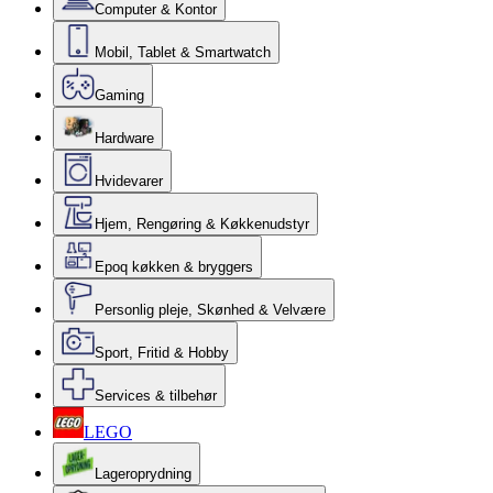
Computer & Kontor
Mobil, Tablet & Smartwatch
Gaming
Hardware
Hvidevarer
Hjem, Rengøring & Køkkenudstyr
Epoq køkken & bryggers
Personlig pleje, Skønhed & Velvære
Sport, Fritid & Hobby
Services & tilbehør
LEGO
Lageroprydning