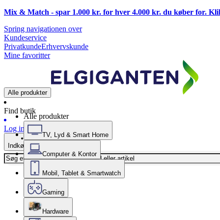
Mix & Match - spar 1.000 kr. for hver 4.000 kr. du køber for. Kl
Spring navigationen over
Kundeservice
Privatkunde
Erhvervskunde
Mine favoritter
Alle produkter
Find butik
Alle produkter
Log ind
TV, Lyd & Smart Home
Indkøbskurv
Computer & Kontor
Mobil, Tablet & Smartwatch
Gaming
Hardware