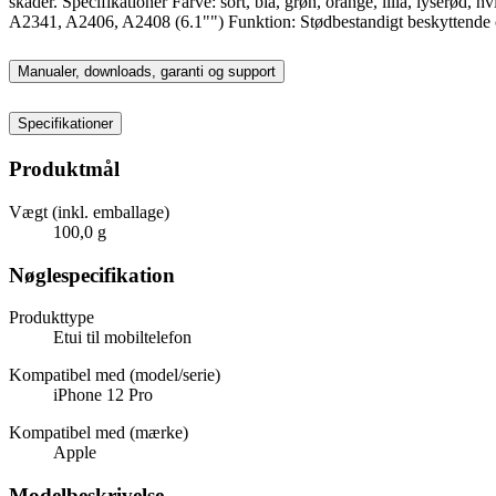
skader. Specifikationer Farve: sort, blå, grøn, orange, lilla, lyser
A2341, A2406, A2408 (6.1"") Funktion: Stødbestandigt beskyttende c
Manualer, downloads, garanti og support
Specifikationer
Produktmål
Vægt (inkl. emballage)
100,0 g
Nøglespecifikation
Produkttype
Etui til mobiltelefon
Kompatibel med (model/serie)
iPhone 12 Pro
Kompatibel med (mærke)
Apple
Modelbeskrivelse