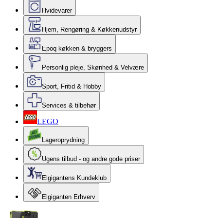
Hvidevarer
Hjem, Rengøring & Køkkenudstyr
Epoq køkken & bryggers
Personlig pleje, Skønhed & Velvære
Sport, Fritid & Hobby
Services & tilbehør
LEGO
Lageroprydning
Ugens tilbud - og andre gode priser
Elgigantens Kundeklub
Elgiganten Erhverv