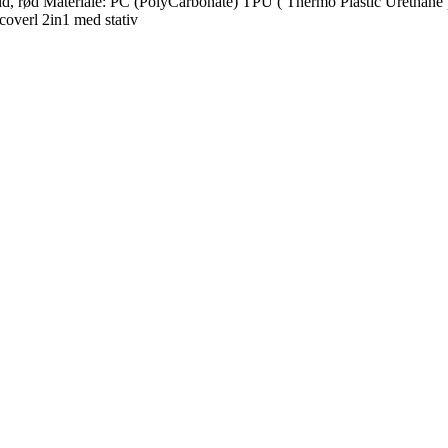
ød, hvid, rød Materiale: PC (PolyCarbonate) TPU ( Thermo Plastic Ureth
overl 2in1 med stativ