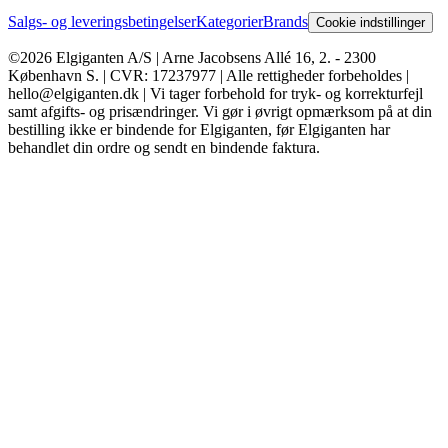
Salgs- og leveringsbetingelser
Kategorier
Brands
Cookie indstillinger
©2026 Elgiganten A/S | Arne Jacobsens Allé 16, 2. - 2300
København S. | CVR: 17237977 | Alle rettigheder forbeholdes |
hello@elgiganten.dk | Vi tager forbehold for tryk- og korrekturfejl
samt afgifts- og prisændringer. Vi gør i øvrigt opmærksom på at din
bestilling ikke er bindende for Elgiganten, før Elgiganten har
behandlet din ordre og sendt en bindende faktura.