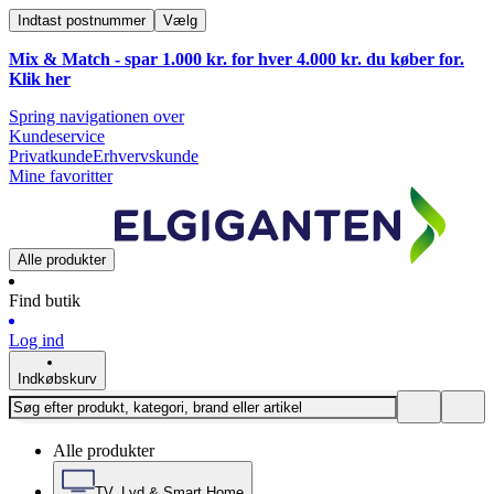
Indtast postnummer
Vælg
Mix & Match - spar 1.000 kr. for hver 4.000 kr. du køber for.
Klik
her
Spring navigationen over
Kundeservice
Privatkunde
Erhvervskunde
Mine favoritter
Alle produkter
Find butik
Log ind
Indkøbskurv
Alle produkter
TV, Lyd & Smart Home