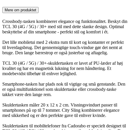
Mere om produktet
Crossbody-tasken kombinerer elegance og funktionalitet. Beskyt din
TCL 30 (4G / 5G) / 30+ med stil med dette slanke design. Optimal
beskyttelse af din smartphone - perfekt stil og komfort i ét.
Det lille mobiletui med 2 ekstra rum til kort og kontanter er perfekt
til hverdagsbrug. Det gennemsigtige touch-vindue gør det nemt at
bruge. Den lange bærestrop er også justerbar og aftagelig.
TCL 30 (4G / 5G) / 30+-skuldertasken er lavet af PU-læder af høj
kvalitet og har en magnetisk lukning for nem håndtering. Et
modebevidst tilbehør til enhver lejlighed.
Smartphone-tasken har plads nok til vigtige og små genstande. Den
er også multifunktionel som skuldertaske eller crossbody-taske
takket være den lange rem.
Skuldertasken måler 20 x 12 x 2 cm. Visningsvinduet passer til
smartphones på op til 7 tommer. City Sling kombinerer elegance
med sikkerhed og er den perfekte gave til enhver kvinde.
Skuldertasken til mobiltelefoner fra Cadorabo er specielt designet til