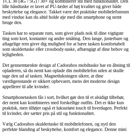
TCL 30 (4G / 5G) / 30+ og kombinerer stil med funktionalitet. Den
lille håndtaske er lavet af PU-læder af høj kvalitet og giver både
beskyttelse og elegance. Takket være det praktiske mobiltelefonrum
med vindue kan du altid holde øje med din smartphone og nemt
bruge den.
Tasken har to separate rum, som giver plads nok til dine vigtigste
ting som kort, kontanter og andre småting. Den lange, justerbare og
aftagelige rem giver dig mulighed for at bære tasken komfortabelt
som skuldertaske eller crossbody-taske, afhængigt af dine behov og
lejligheden.
Det gennemtænkte design af Cadorabos mobiltaske har en åbning til
opladeren, så du nemt kan oplade din mobiltelefon uden at skulle
tage den ud af tasken. Magnetlukningen sikrer, at dine
værdigenstande er sikkert opbevaret, mens det moderne design
appellerer til alle kvinder.
Smartphonetasken fås i sort, hvilket gør den til et alsidigt tilbehør,
der nemt kan kombineres med forskellige outfits. Det er ikke kun
praktisk, men tilføjer også et luksuriøst touch til hverdagen. Perfekt
til kvinder, der sætter pris på stil og funktionalitet.
Vælg Cadorabos skuldertaske til mobiltelefonen, og nyd den
perfekte blanding af beskyttelse, komfort og elegance. Denne mini