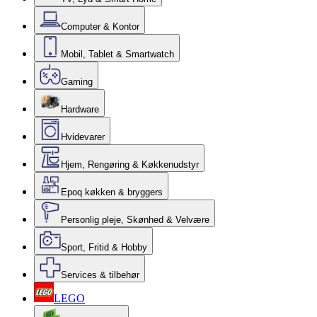
Computer & Kontor
Mobil, Tablet & Smartwatch
Gaming
Hardware
Hvidevarer
Hjem, Rengøring & Køkkenudstyr
Epoq køkken & bryggers
Personlig pleje, Skønhed & Velvære
Sport, Fritid & Hobby
Services & tilbehør
LEGO