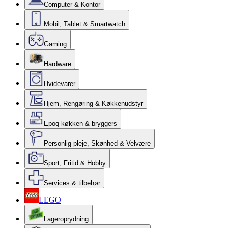
Computer & Kontor
Mobil, Tablet & Smartwatch
Gaming
Hardware
Hvidevarer
Hjem, Rengøring & Køkkenudstyr
Epoq køkken & bryggers
Personlig pleje, Skønhed & Velvære
Sport, Fritid & Hobby
Services & tilbehør
LEGO
Lageroprydning