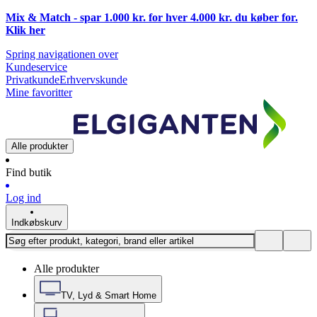
Mix & Match - spar 1.000 kr. for hver 4.000 kr. du køber for.
Klik
her
Spring navigationen over
Kundeservice
Privatkunde
Erhvervskunde
Mine favoritter
Alle produkter
Find butik
Log ind
Indkøbskurv
Alle produkter
TV, Lyd & Smart Home