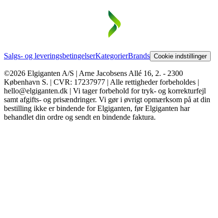
Salgs- og leveringsbetingelser
Kategorier
Brands
Cookie indstillinger
©2026 Elgiganten A/S | Arne Jacobsens Allé 16, 2. - 2300
København S. | CVR: 17237977 | Alle rettigheder forbeholdes |
hello@elgiganten.dk | Vi tager forbehold for tryk- og korrekturfejl
samt afgifts- og prisændringer. Vi gør i øvrigt opmærksom på at din
bestilling ikke er bindende for Elgiganten, før Elgiganten har
behandlet din ordre og sendt en bindende faktura.