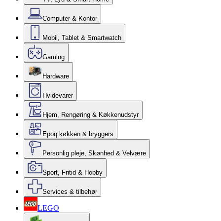
Computer & Kontor
Mobil, Tablet & Smartwatch
Gaming
Hardware
Hvidevarer
Hjem, Rengøring & Køkkenudstyr
Epoq køkken & bryggers
Personlig pleje, Skønhed & Velvære
Sport, Fritid & Hobby
Services & tilbehør
LEGO