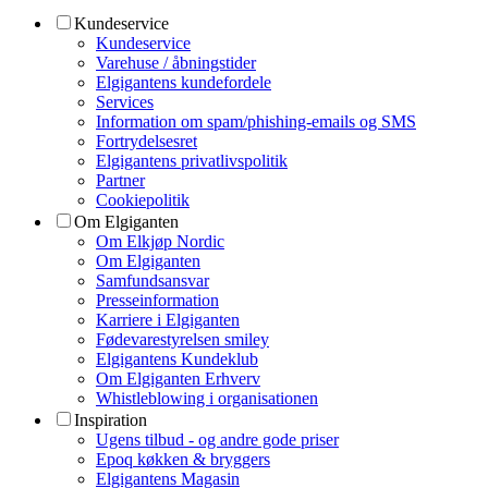
Kundeservice
Kundeservice
Varehuse / åbningstider
Elgigantens kundefordele
Services
Information om spam/phishing-emails og SMS
Fortrydelsesret
Elgigantens privatlivspolitik
Partner
Cookiepolitik
Om Elgiganten
Om Elkjøp Nordic
Om Elgiganten
Samfundsansvar
Presseinformation
Karriere i Elgiganten
Fødevarestyrelsen smiley
Elgigantens Kundeklub
Om Elgiganten Erhverv
Whistleblowing i organisationen
Inspiration
Ugens tilbud - og andre gode priser
Epoq køkken & bryggers
Elgigantens Magasin