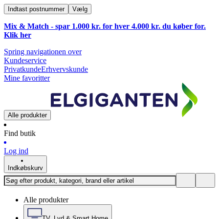
Indtast postnummer
Vælg
Mix & Match - spar 1.000 kr. for hver 4.000 kr. du køber for.
Klik
her
Spring navigationen over
Kundeservice
Privatkunde
Erhvervskunde
Mine favoritter
Alle produkter
Find butik
Log ind
Indkøbskurv
Alle produkter
TV, Lyd & Smart Home