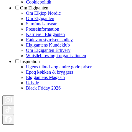
Cookiepolitik
Om Elgiganten
Om Elkjøp Nordic
Om Elgiganten
Samfundsansvar
Presseinformation
Karriere i Elgiganten
Fødevarestyrelsen smiley
Elgigantens Kundeklub
Om Elgiganten Erhverv
Whistleblowing i organisationen
Inspiration
Ugens tilbud - og andre gode priser
Epoq køkken & bryggers
Elgigantens Magasin
Udsalg
Black Friday 2026