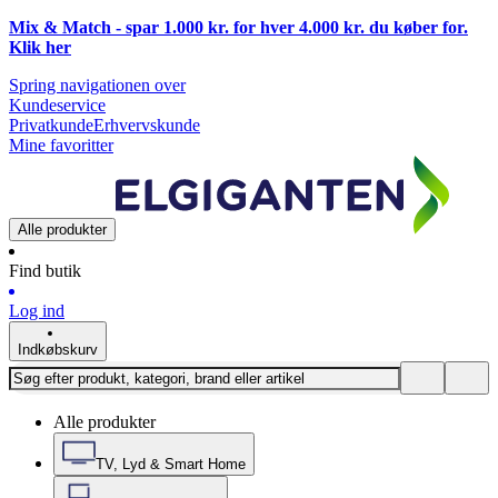
Mix & Match - spar 1.000 kr. for hver 4.000 kr. du køber for.
Klik
her
Spring navigationen over
Kundeservice
Privatkunde
Erhvervskunde
Mine favoritter
Alle produkter
Find butik
Log ind
Indkøbskurv
Alle produkter
TV, Lyd & Smart Home