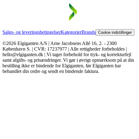
Salgs- og leveringsbetingelser
Kategorier
Brands
Cookie indstillinger
©2026 Elgiganten A/S | Arne Jacobsens Allé 16, 2. - 2300
København S. | CVR: 17237977 | Alle rettigheder forbeholdes |
hello@elgiganten.dk | Vi tager forbehold for tryk- og korrekturfejl
samt afgifts- og prisændringer. Vi gør i øvrigt opmærksom på at din
bestilling ikke er bindende for Elgiganten, før Elgiganten har
behandlet din ordre og sendt en bindende faktura.