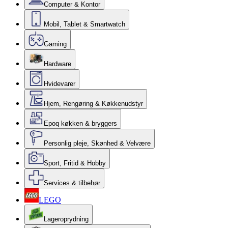
Computer & Kontor
Mobil, Tablet & Smartwatch
Gaming
Hardware
Hvidevarer
Hjem, Rengøring & Køkkenudstyr
Epoq køkken & bryggers
Personlig pleje, Skønhed & Velvære
Sport, Fritid & Hobby
Services & tilbehør
LEGO
Lageroprydning