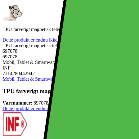
TPU farverigt magnetisk telefoncover, slidbestandigt stødsikkert til i
Dette produkt er endnu ikke blevet bedømt.
0
TPU farverigt magnetisk telefoncover, slidbestandigt stødsikkert til i
697078
697078
Mobil, Tablet & Smartwatch, Mobiltilbehør, Mobilcovers
INF
7314280442942
Mobil, Tablet & Smartwatch
Mobiltilbehør
Mobilcovers
TPU farverigt magnetisk telefoncover, slidbestandigt s
Varenummer:
697078
Dette produkt er endnu ikke blevet bedømt.
0