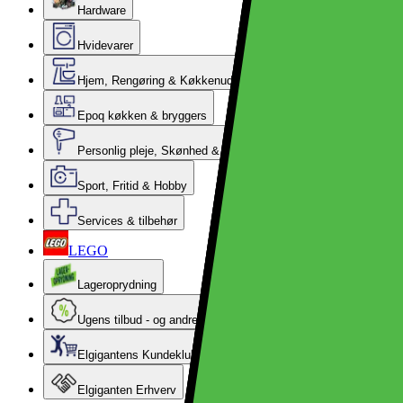
Hardware
Hvidevarer
Hjem, Rengøring & Køkkenudstyr
Epoq køkken & bryggers
Personlig pleje, Skønhed & Velvære
Sport, Fritid & Hobby
Services & tilbehør
LEGO
Lageroprydning
Ugens tilbud - og andre gode priser
Elgigantens Kundeklub
Elgiganten Erhverv