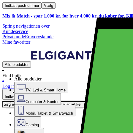
Indtast postnummer
Vælg
Mix & Match - spar 1.000 kr. for hver 4.000 kr. du køber for. Kl
Spring navigationen over
Kundeservice
Privatkunde
Erhvervskunde
Mine favoritter
Alle produkter
Find butik
Alle produkter
Log ind
TV, Lyd & Smart Home
Indkøbskurv
Computer & Kontor
Mobil, Tablet & Smartwatch
Gaming