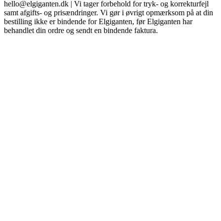
hello@elgiganten.dk | Vi tager forbehold for tryk- og korrekturfejl
samt afgifts- og prisændringer. Vi gør i øvrigt opmærksom på at din
bestilling ikke er bindende for Elgiganten, før Elgiganten har
behandlet din ordre og sendt en bindende faktura.