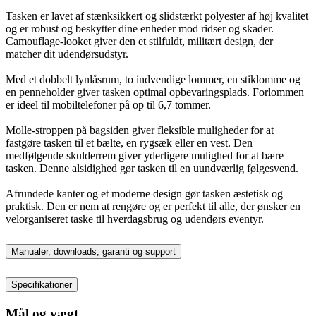
Tasken er lavet af stænksikkert og slidstærkt polyester af høj kvalitet
og er robust og beskytter dine enheder mod ridser og skader.
Camouflage-looket giver den et stilfuldt, militært design, der
matcher dit udendørsudstyr.
Med et dobbelt lynlåsrum, to indvendige lommer, en stiklomme og
en penneholder giver tasken optimal opbevaringsplads. Forlommen
er ideel til mobiltelefoner på op til 6,7 tommer.
Molle-stroppen på bagsiden giver fleksible muligheder for at
fastgøre tasken til et bælte, en rygsæk eller en vest. Den
medfølgende skulderrem giver yderligere mulighed for at bære
tasken. Denne alsidighed gør tasken til en uundværlig følgesvend.
Afrundede kanter og et moderne design gør tasken æstetisk og
praktisk. Den er nem at rengøre og er perfekt til alle, der ønsker en
velorganiseret taske til hverdagsbrug og udendørs eventyr.
Manualer, downloads, garanti og support
Specifikationer
Mål og vægt