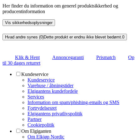
Her finder du information om generel produktsikkerhed og
producentinformation
Vis sikkerhedsoplysninger
Hvad andre synes (0)
Dette produkt er endnu ikke blevet bedømt.
0
Klik & Hent
Annoncegaranti
Prismatch
Op
til 30 dages returret
Kundeservice
Kundeservice
Varehuse / åbningstider
Elgigantens kundefordele
Services
Information om spam/phishing-emails og SMS
Fortrydelsesret
Elgigantens privatlivspolitik
Partner
Cookiepolitik
Om Elgiganten
Om Elkjøp Nordic