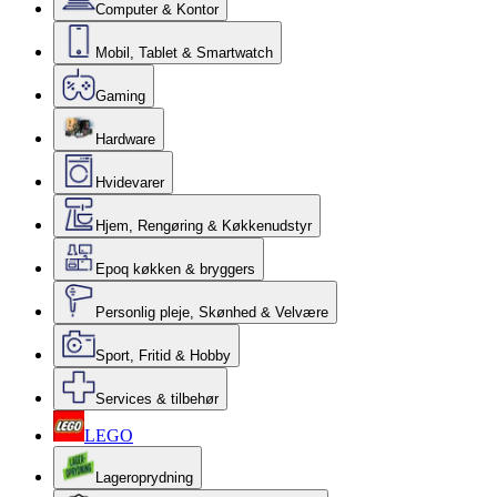
Computer & Kontor
Mobil, Tablet & Smartwatch
Gaming
Hardware
Hvidevarer
Hjem, Rengøring & Køkkenudstyr
Epoq køkken & bryggers
Personlig pleje, Skønhed & Velvære
Sport, Fritid & Hobby
Services & tilbehør
LEGO
Lageroprydning