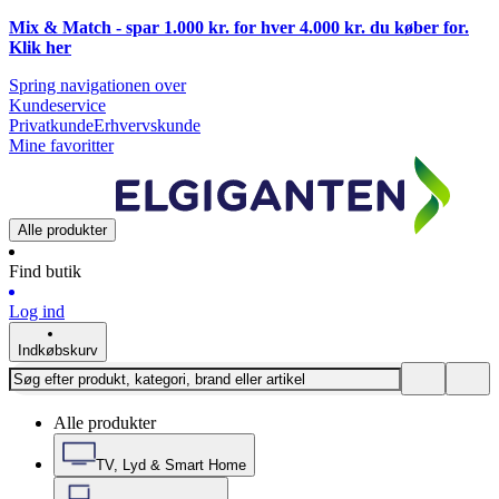
Mix & Match - spar 1.000 kr. for hver 4.000 kr. du køber for.
Klik
her
Spring navigationen over
Kundeservice
Privatkunde
Erhvervskunde
Mine favoritter
Alle produkter
Find butik
Log ind
Indkøbskurv
Alle produkter
TV, Lyd & Smart Home