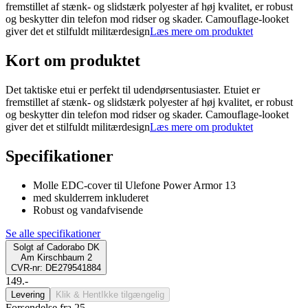
fremstillet af stænk- og slidstærk polyester af høj kvalitet, er robust
og beskytter din telefon mod ridser og skader. Camouflage-looket
giver det et stilfuldt militærdesign
Læs mere om produktet
Kort om produktet
Det taktiske etui er perfekt til udendørsentusiaster. Etuiet er
fremstillet af stænk- og slidstærk polyester af høj kvalitet, er robust
og beskytter din telefon mod ridser og skader. Camouflage-looket
giver det et stilfuldt militærdesign
Læs mere om produktet
Specifikationer
Molle EDC-cover til Ulefone Power Armor 13
med skulderrem inkluderet
Robust og vandafvisende
Se alle specifikationer
Solgt af
Cadorabo DK
Am Kirschbaum 2
CVR-nr: DE279541884
149.-
Levering
Klik & Hent
Ikke tilgængelig
Forsendelse fra 25,-