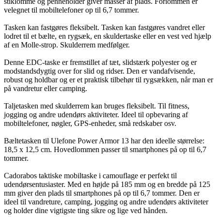
stiklomme og penneholder giver masser af plads. Forlommen er
velegnet til mobiltelefoner op til 6,7 tommer.
Tasken kan fastgøres fleksibelt. Tasken kan fastgøres vandret eller
lodret til et bælte, en rygsæk, en skuldertaske eller en vest ved hjælp
af en Molle-strop. Skulderrem medfølger.
Denne EDC-taske er fremstillet af tæt, slidstærk polyester og er
modstandsdygtig over for slid og ridser. Den er vandafvisende,
robust og holdbar og er et praktisk tilbehør til rygsækken, når man er
på vandretur eller camping.
Taljetasken med skulderrem kan bruges fleksibelt. Til fitness,
jogging og andre udendørs aktiviteter. Ideel til opbevaring af
mobiltelefoner, nøgler, GPS-enheder, små redskaber osv.
Bæltetasken til Ulefone Power Armor 13 har den ideelle størrelse:
18,5 x 12,5 cm. Hovedlommen passer til smartphones på op til 6,7
tommer.
Cadorabos taktiske mobiltaske i camouflage er perfekt til
udendørsentusiaster. Med en højde på 185 mm og en bredde på 125
mm giver den plads til smartphones på op til 6,7 tommer. Den er
ideel til vandreture, camping, jogging og andre udendørs aktiviteter
og holder dine vigtigste ting sikre og lige ved hånden.