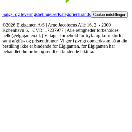
Salgs- og leveringsbetingelser
Kategorier
Brands
Cookie indstillinger
©2026 Elgiganten A/S | Arne Jacobsens Allé 16, 2. - 2300
København S. | CVR: 17237977 | Alle rettigheder forbeholdes |
hello@elgiganten.dk | Vi tager forbehold for tryk- og korrekturfejl
samt afgifts- og prisændringer. Vi gør i øvrigt opmærksom på at din
bestilling ikke er bindende for Elgiganten, før Elgiganten har
behandlet din ordre og sendt en bindende faktura.