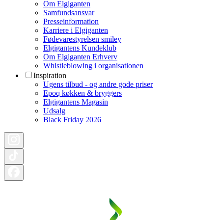
Om Elgiganten
Samfundsansvar
Presseinformation
Karriere i Elgiganten
Fødevarestyrelsen smiley
Elgigantens Kundeklub
Om Elgiganten Erhverv
Whistleblowing i organisationen
Inspiration
Ugens tilbud - og andre gode priser
Epoq køkken & bryggers
Elgigantens Magasin
Udsalg
Black Friday 2026