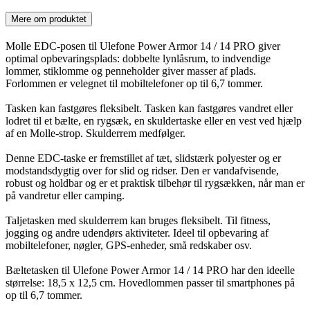
Mere om produktet
Molle EDC-posen til Ulefone Power Armor 14 / 14 PRO giver
optimal opbevaringsplads: dobbelte lynlåsrum, to indvendige
lommer, stiklomme og penneholder giver masser af plads.
Forlommen er velegnet til mobiltelefoner op til 6,7 tommer.
Tasken kan fastgøres fleksibelt. Tasken kan fastgøres vandret eller
lodret til et bælte, en rygsæk, en skuldertaske eller en vest ved hjælp
af en Molle-strop. Skulderrem medfølger.
Denne EDC-taske er fremstillet af tæt, slidstærk polyester og er
modstandsdygtig over for slid og ridser. Den er vandafvisende,
robust og holdbar og er et praktisk tilbehør til rygsækken, når man er
på vandretur eller camping.
Taljetasken med skulderrem kan bruges fleksibelt. Til fitness,
jogging og andre udendørs aktiviteter. Ideel til opbevaring af
mobiltelefoner, nøgler, GPS-enheder, små redskaber osv.
Bæltetasken til Ulefone Power Armor 14 / 14 PRO har den ideelle
størrelse: 18,5 x 12,5 cm. Hovedlommen passer til smartphones på
op til 6,7 tommer.