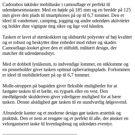
Cadorabos taktiske mobiltaske i camouflage er perfekt til
udendørsentusiaster. Med en højde på 185 mm og en bredde på 125
mm giver den plads til smartphones på op til 6,7 tommer. Den er
ideel til vandreture, camping, jogging og andre udendørs aktiviteter
og holder dine vigtigste ting sikre og lige ved hånden.
Tasken er lavet af stænksikkert og slidstærkt polyester af høj kvalitet
og er robust og beskytter dine enheder mod ridser og skader.
Camouflage-looket giver den et stilfuldt, militært design, der
matcher dit udendørsudstyr.
Med et dobbelt lynlåsrum, to indvendige lommer, en stiklomme og
en penneholder giver tasken optimal opbevaringsplads. Forlommen
er ideel til mobiltelefoner på op til 6,7 tommer.
Molle-stroppen på bagsiden giver fleksible muligheder for at
fastgøre tasken til et bælte, en rygsæk eller en vest. Den
medfølgende skulderrem giver yderligere mulighed for at bære
tasken. Denne alsidighed gør tasken til en uundværlig følgesvend.
Afrundede kanter og et moderne design gør tasken æstetisk og
praktisk. Den er nem at rengøre og er perfekt til alle, der ønsker en
velorganiseret taske til hverdagsbrug og udendørs eventyr.