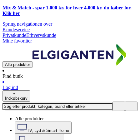
Mix & Match - spar 1.000 kr. for hver 4.000 kr. du køber for.
Klik
her
Spring navigationen over
Kundeservice
Privatkunde
Erhvervskunde
Mine favoritter
Alle produkter
Find butik
Log ind
Indkøbskurv
Alle produkter
TV, Lyd & Smart Home