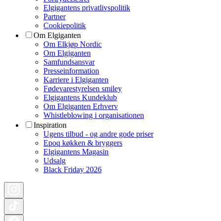
Elgigantens privatlivspolitik
Partner
Cookiepolitik
Om Elgiganten
Om Elkjøp Nordic
Om Elgiganten
Samfundsansvar
Presseinformation
Karriere i Elgiganten
Fødevarestyrelsen smiley
Elgigantens Kundeklub
Om Elgiganten Erhverv
Whistleblowing i organisationen
Inspiration
Ugens tilbud - og andre gode priser
Epoq køkken & bryggers
Elgigantens Magasin
Udsalg
Black Friday 2026