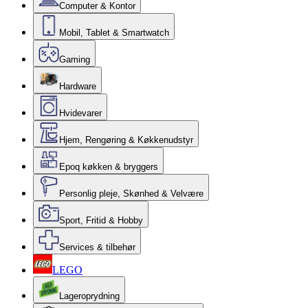
Computer & Kontor
Mobil, Tablet & Smartwatch
Gaming
Hardware
Hvidevarer
Hjem, Rengøring & Køkkenudstyr
Epoq køkken & bryggers
Personlig pleje, Skønhed & Velvære
Sport, Fritid & Hobby
Services & tilbehør
LEGO
Lageroprydning