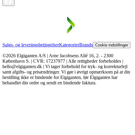
Salgs- og leveringsbetingelser
Kategorier
Brands
Cookie indstillinger
©2026 Elgiganten A/S | Arne Jacobsens Allé 16, 2. - 2300
København S. | CVR: 17237977 | Alle rettigheder forbeholdes |
hello@elgiganten.dk | Vi tager forbehold for tryk- og korrekturfejl
samt afgifts- og prisændringer. Vi gør i øvrigt opmærksom på at din
bestilling ikke er bindende for Elgiganten, før Elgiganten har
behandlet din ordre og sendt en bindende faktura.