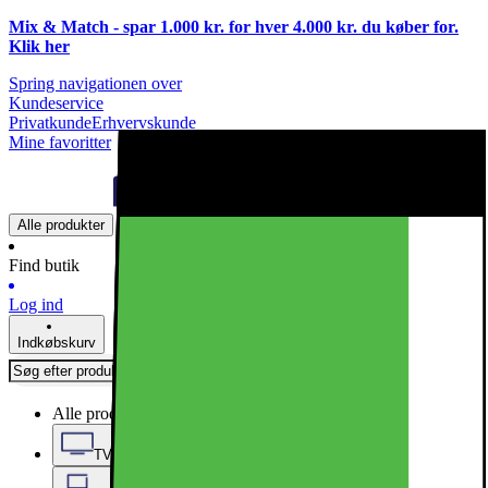
Mix & Match - spar 1.000 kr. for hver 4.000 kr. du køber for.
Klik
her
Spring navigationen over
Kundeservice
Privatkunde
Erhvervskunde
Mine favoritter
Alle produkter
Find butik
Log ind
Indkøbskurv
Alle produkter
TV, Lyd & Smart Home