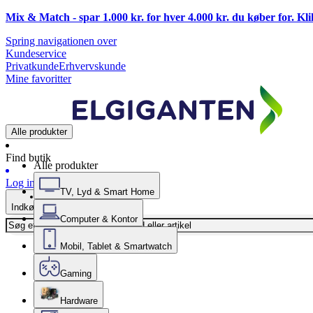
Mix & Match - spar 1.000 kr. for hver 4.000 kr. du køber for. Kl
Spring navigationen over
Kundeservice
Privatkunde
Erhvervskunde
Mine favoritter
Alle produkter
Find butik
Alle produkter
Log ind
TV, Lyd & Smart Home
Indkøbskurv
Computer & Kontor
Mobil, Tablet & Smartwatch
Gaming
Hardware