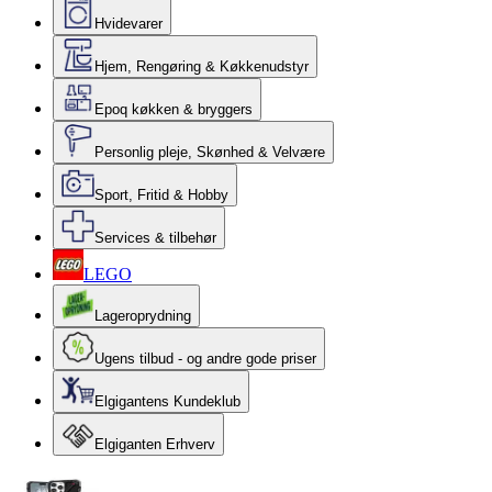
Hvidevarer
Hjem, Rengøring & Køkkenudstyr
Epoq køkken & bryggers
Personlig pleje, Skønhed & Velvære
Sport, Fritid & Hobby
Services & tilbehør
LEGO
Lageroprydning
Ugens tilbud - og andre gode priser
Elgigantens Kundeklub
Elgiganten Erhverv