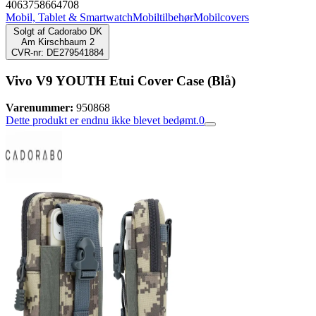
4063758664708
Mobil, Tablet & Smartwatch
Mobiltilbehør
Mobilcovers
Solgt af
Cadorabo DK
Am Kirschbaum 2
CVR-nr: DE279541884
Vivo V9 YOUTH Etui Cover Case (Blå)
Varenummer:
950868
Dette produkt er endnu ikke blevet bedømt.
0