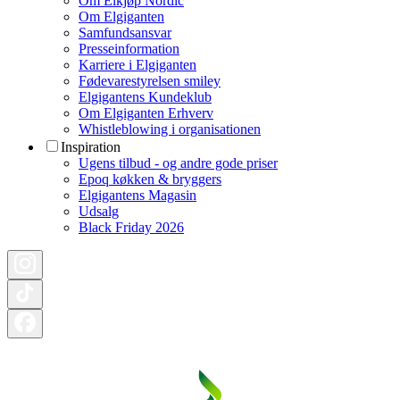
Om Elkjøp Nordic
Om Elgiganten
Samfundsansvar
Presseinformation
Karriere i Elgiganten
Fødevarestyrelsen smiley
Elgigantens Kundeklub
Om Elgiganten Erhverv
Whistleblowing i organisationen
Inspiration
Ugens tilbud - og andre gode priser
Epoq køkken & bryggers
Elgigantens Magasin
Udsalg
Black Friday 2026