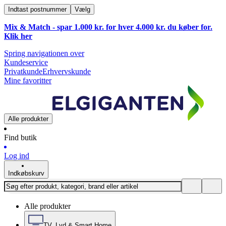
Indtast postnummer
Vælg
Mix & Match - spar 1.000 kr. for hver 4.000 kr. du køber for.
Klik
her
Spring navigationen over
Kundeservice
Privatkunde
Erhvervskunde
Mine favoritter
Alle produkter
Find butik
Log ind
Indkøbskurv
Alle produkter
TV, Lyd & Smart Home