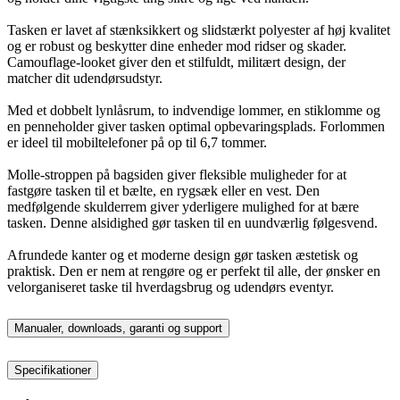
Tasken er lavet af stænksikkert og slidstærkt polyester af høj kvalitet
og er robust og beskytter dine enheder mod ridser og skader.
Camouflage-looket giver den et stilfuldt, militært design, der
matcher dit udendørsudstyr.
Med et dobbelt lynlåsrum, to indvendige lommer, en stiklomme og
en penneholder giver tasken optimal opbevaringsplads. Forlommen
er ideel til mobiltelefoner på op til 6,7 tommer.
Molle-stroppen på bagsiden giver fleksible muligheder for at
fastgøre tasken til et bælte, en rygsæk eller en vest. Den
medfølgende skulderrem giver yderligere mulighed for at bære
tasken. Denne alsidighed gør tasken til en uundværlig følgesvend.
Afrundede kanter og et moderne design gør tasken æstetisk og
praktisk. Den er nem at rengøre og er perfekt til alle, der ønsker en
velorganiseret taske til hverdagsbrug og udendørs eventyr.
Manualer, downloads, garanti og support
Specifikationer