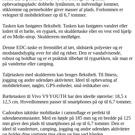
opbevaringsplads: dobbelte lynlåsrum, to indvendige lommer,
stiklomme og penneholder giver masser af plads. Forlommen er
velegnet til mobiltelefoner op til 6,7 tommer.
Tasken kan fastgøres fleksibelt. Tasken kan fastgøres vandret eller
lodret til et bælte, en rygsæk, en skuldertaske eller en vest ved hjælp
af en Molle-strop. Skulderrem medfølger.
Denne EDC-taske er fremstillet af tæt, slidstærk polyester og er
modstandsdygtig over for slid og ridser. Den er vandafvisende,
robust og holdbar og er et praktisk tilbehør til rygsækken, når man er
på vandretur eller camping.
Taljetasken med skulderrem kan bruges fleksibelt. Til fitness,
jogging og andre udendørs aktiviteter. Ideel til opbevaring af
mobiltelefoner, nøgler, GPS-enheder, små redskaber osv.
Bæltetasken til Vivo V9 YOUTH har den ideelle størrelse: 18,5 x
12,5 cm. Hovedlommen passer til smartphones på op til 6,7 tommer.
Cadorabos taktiske mobiltaske i camouflage er perfekt til
udendørsentusiaster. Med en højde på 185 mm og en bredde på 125
mm giver den plads til smartphones på op til 6,7 tommer. Den er
ideel til vandreture, camping, jogging og andre udendørs aktiviteter
og holder dine vigtigste ting sikre og lige ved hånden.