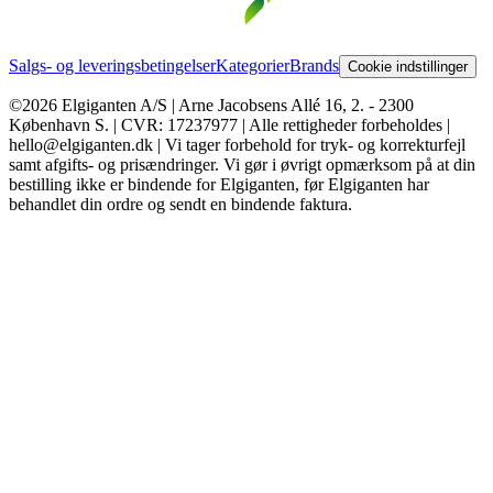
Salgs- og leveringsbetingelser
Kategorier
Brands
Cookie indstillinger
©2026 Elgiganten A/S | Arne Jacobsens Allé 16, 2. - 2300
København S. | CVR: 17237977 | Alle rettigheder forbeholdes |
hello@elgiganten.dk | Vi tager forbehold for tryk- og korrekturfejl
samt afgifts- og prisændringer. Vi gør i øvrigt opmærksom på at din
bestilling ikke er bindende for Elgiganten, før Elgiganten har
behandlet din ordre og sendt en bindende faktura.