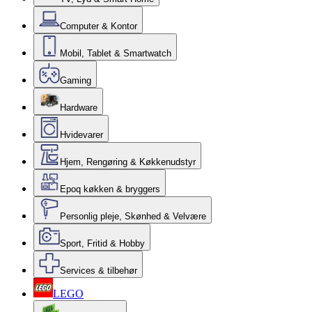
Computer & Kontor
Mobil, Tablet & Smartwatch
Gaming
Hardware
Hvidevarer
Hjem, Rengøring & Køkkenudstyr
Epoq køkken & bryggers
Personlig pleje, Skønhed & Velvære
Sport, Fritid & Hobby
Services & tilbehør
LEGO