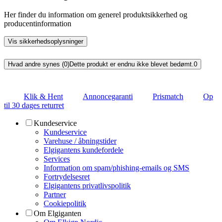
Her finder du information om generel produktsikkerhed og
producentinformation
Vis sikkerhedsoplysninger
Hvad andre synes (0)
Dette produkt er endnu ikke blevet bedømt.
0
Klik & Hent
Annoncegaranti
Prismatch
Op
til 30 dages returret
Kundeservice
Kundeservice
Varehuse / åbningstider
Elgigantens kundefordele
Services
Information om spam/phishing-emails og SMS
Fortrydelsesret
Elgigantens privatlivspolitik
Partner
Cookiepolitik
Om Elgiganten