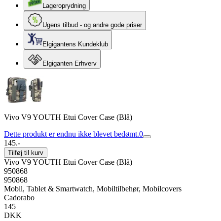
Lageroprydning
Ugens tilbud - og andre gode priser
Elgigantens Kundeklub
Elgiganten Erhverv
Vivo V9 YOUTH Etui Cover Case (Blå)
Dette produkt er endnu ikke blevet bedømt.
0
145.-
Tilføj til kurv
Vivo V9 YOUTH Etui Cover Case (Blå)
950868
950868
Mobil, Tablet & Smartwatch, Mobiltilbehør, Mobilcovers
Cadorabo
145
DKK