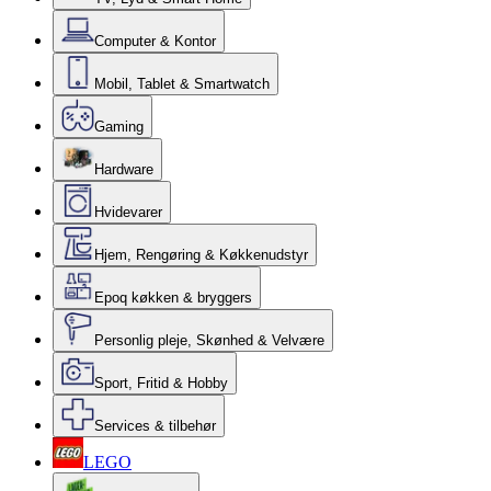
Computer & Kontor
Mobil, Tablet & Smartwatch
Gaming
Hardware
Hvidevarer
Hjem, Rengøring & Køkkenudstyr
Epoq køkken & bryggers
Personlig pleje, Skønhed & Velvære
Sport, Fritid & Hobby
Services & tilbehør
LEGO