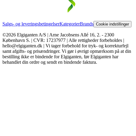
Salgs- og leveringsbetingelser
Kategorier
Brands
Cookie indstillinger
©2026 Elgiganten A/S | Arne Jacobsens Allé 16, 2. - 2300
København S. | CVR: 17237977 | Alle rettigheder forbeholdes |
hello@elgiganten.dk | Vi tager forbehold for tryk- og korrekturfejl
samt afgifts- og prisændringer. Vi gør i øvrigt opmærksom på at din
bestilling ikke er bindende for Elgiganten, før Elgiganten har
behandlet din ordre og sendt en bindende faktura.