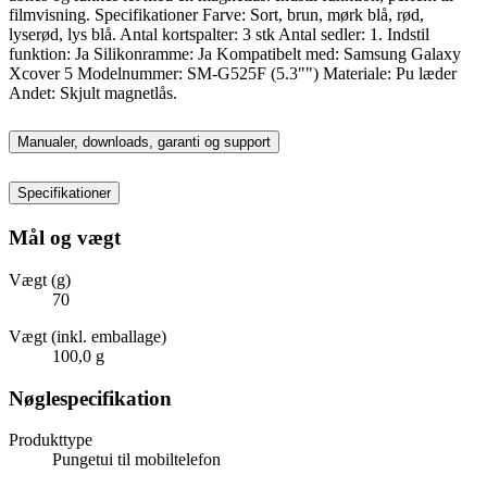
filmvisning. Specifikationer Farve: Sort, brun, mørk blå, rød,
lyserød, lys blå. Antal kortspalter: 3 stk Antal sedler: 1. Indstil
funktion: Ja Silikonramme: Ja Kompatibelt med: Samsung Galaxy
Xcover 5 Modelnummer: SM-G525F (5.3"") Materiale: Pu læder
Andet: Skjult magnetlås.
Manualer, downloads, garanti og support
Specifikationer
Mål og vægt
Vægt (g)
70
Vægt (inkl. emballage)
100,0 g
Nøglespecifikation
Produkttype
Pungetui til mobiltelefon