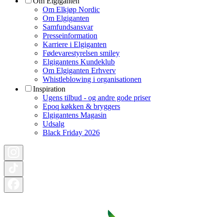
Om Elgiganten
Om Elkjøp Nordic
Om Elgiganten
Samfundsansvar
Presseinformation
Karriere i Elgiganten
Fødevarestyrelsen smiley
Elgigantens Kundeklub
Om Elgiganten Erhverv
Whistleblowing i organisationen
Inspiration
Ugens tilbud - og andre gode priser
Epoq køkken & bryggers
Elgigantens Magasin
Udsalg
Black Friday 2026