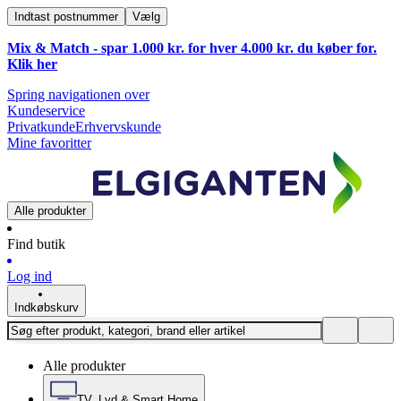
Indtast postnummer
Vælg
Mix & Match - spar 1.000 kr. for hver 4.000 kr. du køber for.
Klik
her
Spring navigationen over
Kundeservice
Privatkunde
Erhvervskunde
Mine favoritter
Alle produkter
Find butik
Log ind
Indkøbskurv
Alle produkter
TV, Lyd & Smart Home