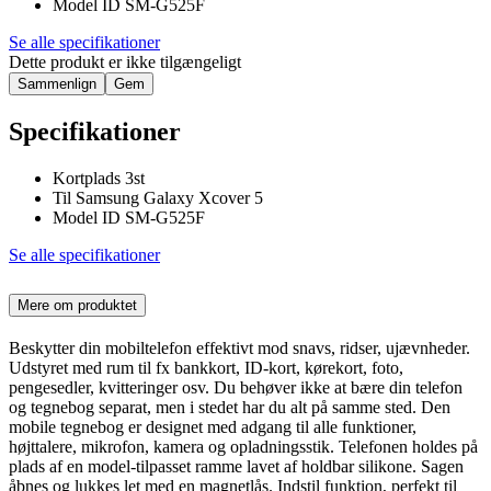
Model ID SM-G525F
Se alle specifikationer
Dette produkt er ikke tilgængeligt
Sammenlign
Gem
Specifikationer
Kortplads 3st
Til Samsung Galaxy Xcover 5
Model ID SM-G525F
Se alle specifikationer
Mere om produktet
Beskytter din mobiltelefon effektivt mod snavs, ridser, ujævnheder.
Udstyret med rum til fx bankkort, ID-kort, kørekort, foto,
pengesedler, kvitteringer osv. Du behøver ikke at bære din telefon
og tegnebog separat, men i stedet har du alt på samme sted. Den
mobile tegnebog er designet med adgang til alle funktioner,
højttalere, mikrofon, kamera og opladningsstik. Telefonen holdes på
plads af en model-tilpasset ramme lavet af holdbar silikone. Sagen
åbnes og lukkes let med en magnetlås. Indstil funktion, perfekt til